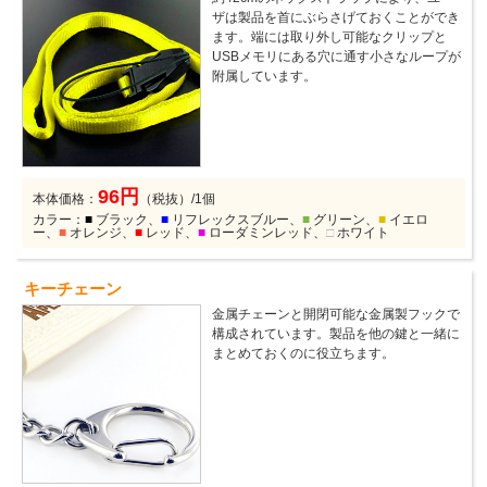
ザは製品を首にぶらさげておくことができ
ます。端には取り外し可能なクリップと
USBメモリにある穴に通す小さなループが
附属しています。
96円
本体価格：
（税抜）/1個
カラー：
■
ブラック、
■
リフレックスブルー、
■
グリーン、
■
イエロ
ー、
■
オレンジ、
■
レッド、
■
ローダミンレッド、
□
ホワイト
キーチェーン
金属チェーンと開閉可能な金属製フックで
構成されています。製品を他の鍵と一緒に
まとめておくのに役立ちます。