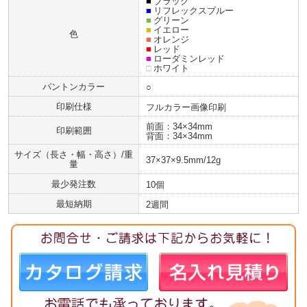
■
ブラック
■
リフレックスブルー
■
グリーン
■
イエロー
色
■
オレンジ
■
レッド
■
ローダミンレッド
□
ホワイト
パントンカラー
○
印刷仕様
フルカラー画像印刷
前面：34×34mm
印刷範囲
背面：34×34mm
サイズ（長さ・幅・高さ）/重
37×37×9.5mm/12g
量
最少発注数
10個
最短納期
2週間