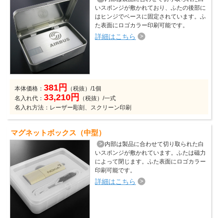
いスポンジが敷かれており、ふたの後部に
はヒンジでベースに固定されています。ふ
た表面にロゴカラー印刷可能です。
詳細はこちら
381円
本体価格：
（税抜）/1個
33,210円
名入れ代：
（税抜）/一式
名入れ方法：レーザー彫刻、スクリーン印刷
マグネットボックス（中型）
内部は製品に合わせて切り取られた白
いスポンジが敷かれています。ふたは磁力
によって閉じます。ふた表面にロゴカラー
印刷可能です。
詳細はこちら