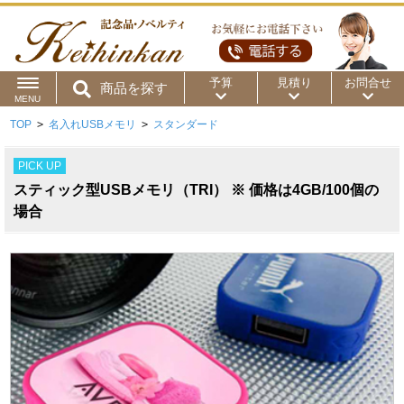
予算
見積り
お問合せ
商品を探す
MENU
TOP
>
名入れUSBメモリ
>
スタンダード
用途から
～50円
～100円
～200円
PICK UP
商品カテゴリ
～300円
～500円
～1,000円
スティック型USBメモリ（TRI） ※ 価格は4GB/100個の
価格帯から
場合
～2,000円
～5,000円
～10,000円
～15,000円
～20,000円
～30,000円
～50,000円
50,001円～