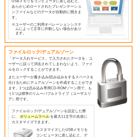
USBメモリをコンピュータに差し込むと、
あらかじめロードされたプレゼンテーショ
ンファイルなどのデータが自動的に開きま
す。
※ユーザーのご利用オペレーションシステ
ムによって正常に作動しない場合があり
ます。
ファイルロック/デュアルゾーン
「データ入れサービス」で入力されたデータを、ユ
ーザーに誤って消去されてしまわないよう、ファイ
ルをロックすることができます。
またユーザーが書き込み/読み込みをするスペースを
分けるためにデュアルゾーンを作成することができ
ます。1つは読み込み専用CD-ROMゾーン用で、も
う1つは標準のリムーバブルドライブ（ユーザエリ
ア）用です。
ファイルロック/デュアルゾーンを設定した際
に、
ボリュームラベル
を最大11文字の名前に
カスタマイズできます。
カスタマイズしたUSBメモリを
コンピュータに差し込むと、デ