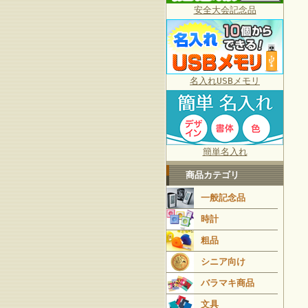
安全大会記念品
名入れUSBメモリ
簡単名入れ
商品カテゴリ
一般記念品
時計
粗品
シニア向け
バラマキ商品
文具