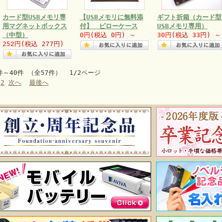
カード型USBメモリ専
【USBメモリに無料添
ギフト折箱（カード型
用マグネットボックス
付】 ピローケース
USBメモリ専用）
（中型）
0円
(税込 0円)
～
30円
(税込 33円)
～
252円
(税込 277円)
件～40件 （全57件） 1/2ページ
2
次へ
最後へ