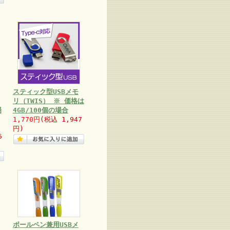
スティック型USBメモ
リ（TWIS） ※ 価格は
場
4GB/100個の場合
1,770円
(税込 1,947
円)
6
ボールペン兼用USBメ