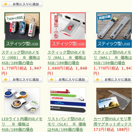
スティック型USBメモ
スティック型USBメモ
スティック型USBメモ
リ（ORB） ※ 価格は
リ（HAL） ※ 価格は
リ（WAL） ※ 価格は
4GB/100個の場合
4GB/100個の場合
4GB/100個の場合
1,770円
(税込 1,947
1,680円
(税込 1,848
1,770円
(税込 1,94
円)
円)
円)
LEDライト内蔵USBメモ
リストバンド型USBメ
カード型USBメモリ専
リ ※ 価格は
モリ（SLA） ※ 価格
用マグネットボックス
4GB/100個の場合
は4GB/100個の場合
171円
(税込 188円)