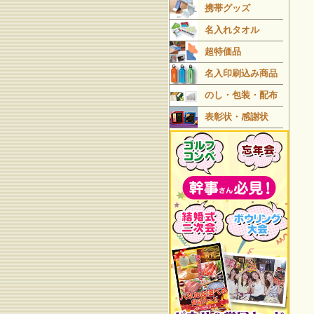
携帯グッズ
名入れタオル
超特価品
名入印刷込み商品
のし・包装・配布
表彰状・感謝状