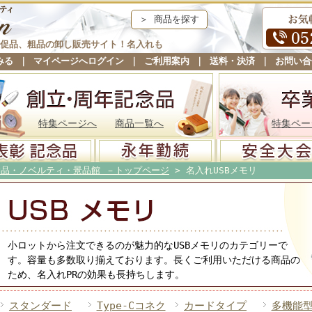
＞ 商品を探す
促品、粗品の卸し販売サイト！名入れも
みる
｜
マイページへログイン
｜
ご利用案内
｜
送料・決済
｜
お問い合
特集ページへ
商品一覧へ
特集ペー
念品・ノベルティ・景品館 －トップページ
> 名入れUSBメモリ
小ロットから注文できるのが魅力的なUSBメモリのカテゴリーで
す。容量も多数取り揃えております。長くご利用いただける商品の
ため、名入れPRの効果も長持ちします。
スタンダード
Type-Cコネク
カードタイプ
多機能