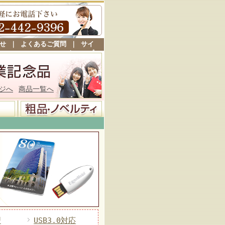
せ
｜
よくあるご質問
｜
サイ
トマップ
ジへ
商品一覧へ
型
USB3.0対応