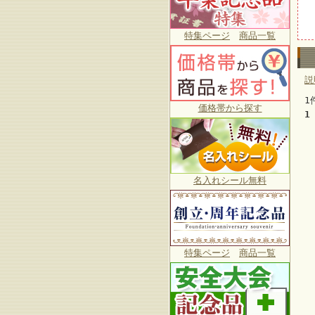
特集ページ
商品一覧
説
1
価格帯から探す
1
名入れシール無料
特集ページ
商品一覧