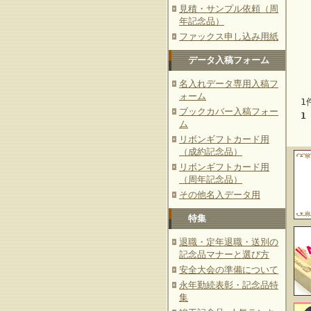
見積・サンプル依頼（周
年記念品）
ファックス申し込み用紙
データ入稿フォーム
名入れデータ専用入稿フ
ォーム
1
ブックカバー入稿フォー
1
ム
リボンギフトカード用
（成約記念品）
リボンギフトカード用
（周年記念品）
その他名入データ用
特集
退職・定年退職・送別の
記念品マナーと選び方
安全大会の準備について
永年勤続表彰・記念品特
集