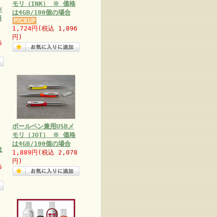
モリ（INK） ※ 価格
※
は4GB/100個の場合
場
1,724円
(税込 1,896
円)
6
ボールペン兼用USBメ
モリ（JOT） ※ 価格
は4GB/100個の場合
は
1,889円
(税込 2,078
円)
6