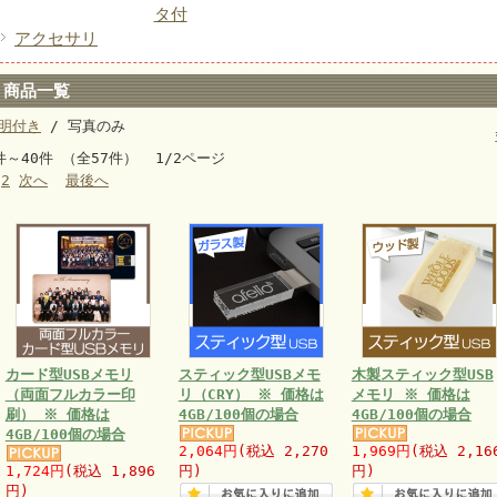
タ付
アクセサリ
商品一覧
明付き
/ 写真のみ
件～40件 （全57件） 1/2ページ
2
次へ
最後へ
カード型USBメモリ
スティック型USBメモ
木製スティック型USB
（両面フルカラー印
リ（CRY） ※ 価格は
メモリ ※ 価格は
刷） ※ 価格は
4GB/100個の場合
4GB/100個の場合
4GB/100個の場合
2,064円
(税込 2,270
1,969円
(税込 2,16
1,724円
(税込 1,896
円)
円)
円)