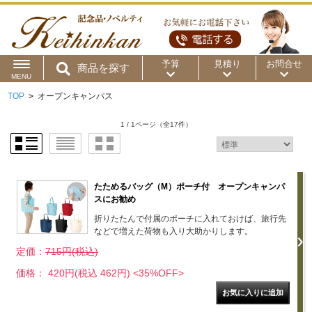
予算
見積り
お問合せ
商品を探す
MENU
TOP
>
オープンキャンパス
用途から
～50円
～100円
～200円
1 / 1ページ
（全17件）
商品カテゴリ
～300円
～500円
～1,000円
価格帯から
～2,000円
～5,000円
～10,000円
たためるバッグ（M）ポーチ付 オープンキャンパ
スにお勧め
～15,000円
～20,000円
～30,000円
折りたたんで付属のポーチに入れておけば、旅行先
などで増えた荷物も入り大助かりします。
～50,000円
50,001円～
定価：
715円(税込)
価格： 420円(税込 462円)
<35%OFF>