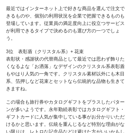
最近ではインターネット上で好きな商品を選んで注文で
きるものや、個別の利用状況を企業で把握できるものも
登場しています。従業員の満足度向上に役立つサービス
が利用できるタイプで決めるのも選び方の一つでしょ
う。
3位 表彰盾（クリスタル系）+ 花束
表彰状・感謝状の代替商品として最近では思わず飾りた
くなるよな「お洒落」なデザインのクリスタル系表彰盾
もやはり人気の一角です。クリスタル素材以外にも木目
系、箔押しなど花束とセットなら伝統的な品物も生きて
きますね。
この場合も旅行券やカタログギフトをプラスしたパター
ンが多いようです。永年勤続表彰ではカタログギフト・
ギフトカードに人気が集中している事がお分かりいただ
けるかと思います。伝統を重んじるなど特別な理由がな
い限りは、レトロな記念品などは避けた方がいいかもし