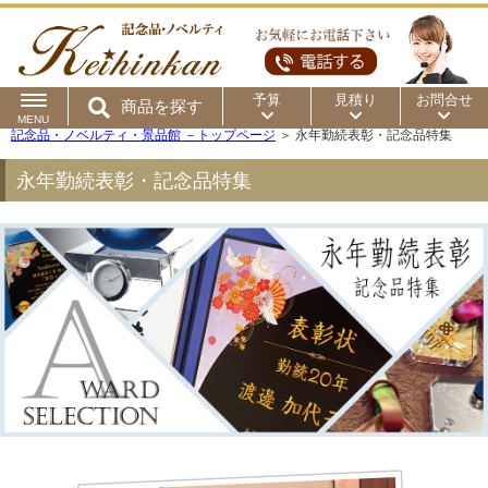
予算
見積り
お問合せ
商品を探す
MENU
記念品・ノベルティ・景品館 －トップページ
＞
永年勤続表彰・記念品特集
～50円
～100円
～200円
用途から
永年勤続表彰・記念品特集
～300円
～500円
～1,000円
商品カテゴリ
～2,000円
～5,000円
～10,000円
価格帯から
～15,000円
～20,000円
～30,000円
～50,000円
50,001円～