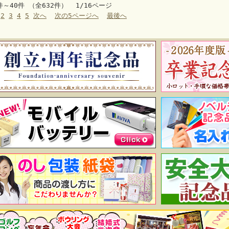
件～40件 （全632件） 1/16ページ
2
3
4
5
次へ
次の5ページへ
最後へ