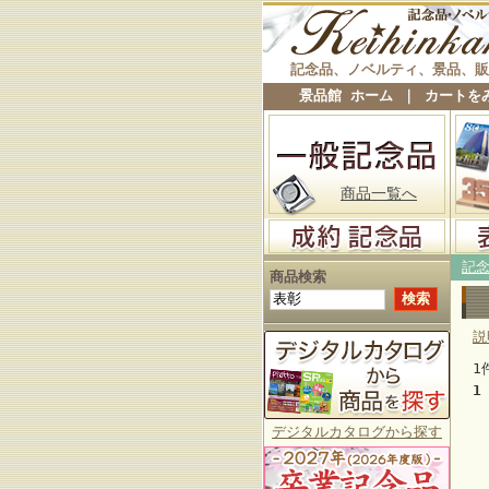
記念品、ノベルティ、景品、販
景品館 ホーム
｜
カートを
商品一覧へ
記
商品検索
説
1
1
デジタルカタログから探す