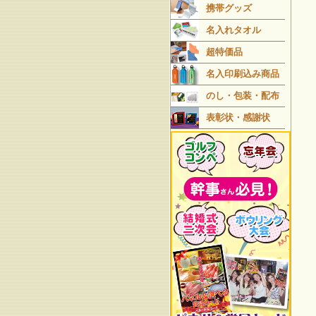
携帯グッズ
名入れタオル
超特価品
名入印刷込み商品
のし・包装・配布
表彰状・感謝状