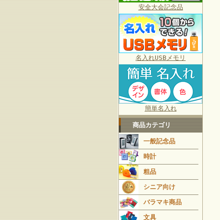
安全大会記念品
名入れUSBメモリ
簡単名入れ
商品カテゴリ
一般記念品
時計
粗品
シニア向け
バラマキ商品
文具