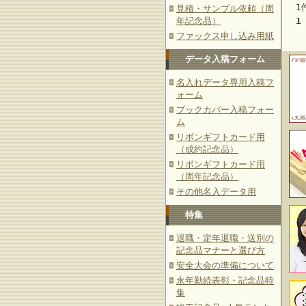
1
見積・サンプル依頼（周
1
年記念品）
ファックス申し込み用紙
データ入稿フォーム
名入れデータ専用入稿フ
ォーム
ブックカバー入稿フォー
ム
リボンギフトカード用
（成約記念品）
リボンギフトカード用
（周年記念品）
その他名入データ用
特集
退職・定年退職・送別の
記念品マナーと選び方
安全大会の準備について
永年勤続表彰・記念品特
集