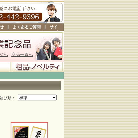
せ
｜
よくあるご質問
｜
サイ
トマップ
ジへ
商品一覧へ
並び順：