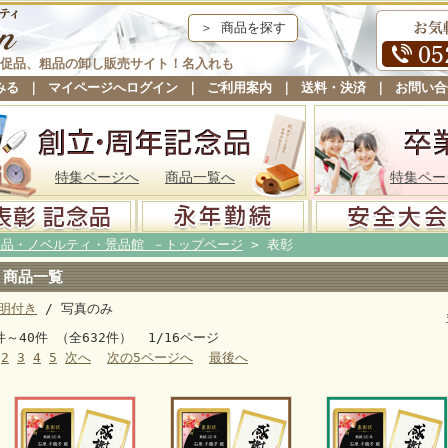
＞ 商品を探す
促品、粗品の卸し販売サイト！名入れも
みる
｜
マイページへログイン
｜
ご利用案内
｜
送料・決済
｜
お問い合
特集ページへ
商品一覧へ
特集ペー
念品・ノベルティ・景品館 －トップページ
> 表彰
商品一覧
明付き
/ 写真のみ
件～40件 （全632件） 1/16ページ
2
3
4
5
次へ
次の5ページへ
最後へ