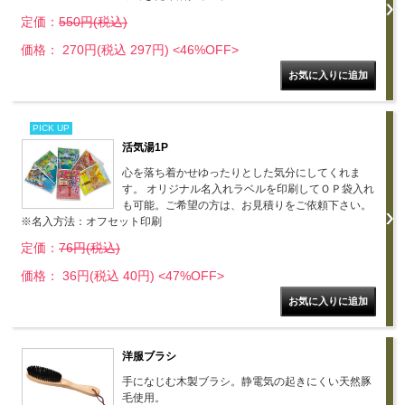
定価：
550円(税込)
価格： 270円(税込 297円)
<46%OFF>
PICK UP
活気湯1P
心を落ち着かせゆったりとした気分にしてくれま
す。 オリジナル名入れラベルを印刷してＯＰ袋入れ
も可能。ご希望の方は、お見積りをご依頼下さい。
※名入方法：オフセット印刷
定価：
76円(税込)
価格： 36円(税込 40円)
<47%OFF>
洋服ブラシ
手になじむ木製ブラシ。静電気の起きにくい天然豚
毛使用。