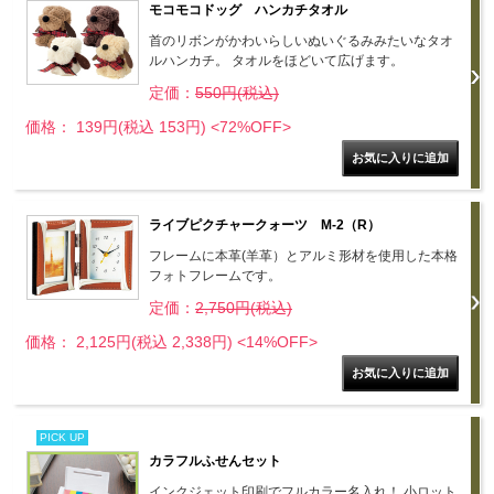
モコモコドッグ ハンカチタオル
首のリボンがかわいらしいぬいぐるみみたいなタオ
ルハンカチ。 タオルをほどいて広げます。
定価：
550円(税込)
価格： 139円(税込 153円)
<72%OFF>
ライブピクチャークォーツ M-2（R）
フレームに本革(羊革）とアルミ形材を使用した本格
フォトフレームです。
定価：
2,750円(税込)
価格： 2,125円(税込 2,338円)
<14%OFF>
PICK UP
カラフルふせんセット
インクジェット印刷でフルカラー名入れ！ 小ロット