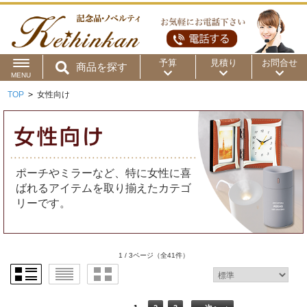
予算
見積り
お問合せ
商品を探す
MENU
TOP
>
女性向け
用途から
～50円
～100円
～200円
商品カテゴリ
～300円
～500円
～1,000円
価格帯から
ポーチやミラーなど、特に女性に喜
～2,000円
～5,000円
～10,000円
ばれるアイテムを取り揃えたカテゴ
リーです。
～15,000円
～20,000円
～30,000円
～50,000円
50,001円～
1 / 3ページ
（全41件）