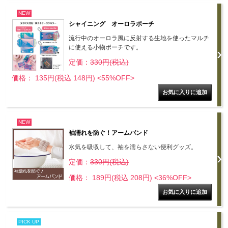
NEW
シャイニング オーロラポーチ
流行中のオーロラ風に反射する生地を使ったマルチ
に使える小物ポーチです。
定価：
330円(税込)
価格： 135円(税込 148円)
<55%OFF>
NEW
袖濡れを防ぐ！アームバンド
水気を吸収して、袖を濡らさない便利グッズ。
定価：
330円(税込)
価格： 189円(税込 208円)
<36%OFF>
PICK UP