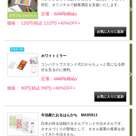
対応、オリジナルで顧客満足を支援いたします。
定価：
220円(税込)
価格： 120円(税込 132円)
<40%OFF>
PICK UP
ホワイトミラー
コンパクトでスタンド式だからちょっと気になる部
分を見るのに便利。
定価：
165円(税込)
価格： 90円(税込 99円)
<40%OFF>
今治産たおるはんかち MA95913
日本が誇る信頼のタオルブランド今治タオルです。
タオルづくりの聖地として、タオル産業の発展を担
ってきた今治タオル。