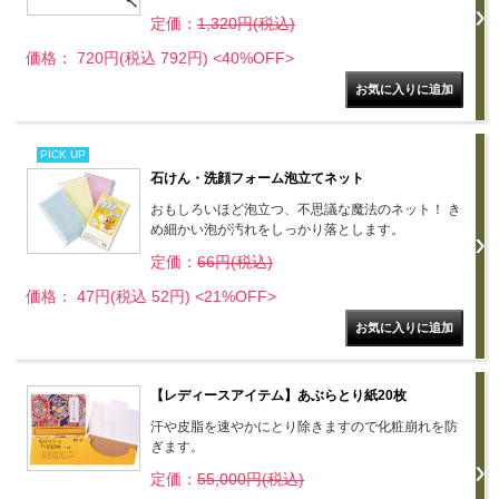
定価：
1,320円(税込)
価格： 720円(税込 792円)
<40%OFF>
PICK UP
石けん・洗顔フォーム泡立てネット
おもしろいほど泡立つ、不思議な魔法のネット！ き
め細かい泡が汚れをしっかり落とします。
定価：
66円(税込)
価格： 47円(税込 52円)
<21%OFF>
【レディースアイテム】あぶらとり紙20枚
汗や皮脂を速やかにとり除きますので化粧崩れを防
ぎます。
定価：
55,000円(税込)