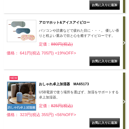
アロマホット&アイスアイピロー
パソコンや読書などで疲れた目に・・・。 優しい香
りと程よい重みで目と心を癒すアイピローです。
定価：
880円(税込)
価格： 641円(税込 705円)
<19%OFF>
NEW
おしゃれ卓上加湿器 MA65173
USB電源で使う場所を選ばず、加湿をサポートする
卓上加湿器。
定価：
825円(税込)
価格： 323円(税込 355円)
<56%OFF>