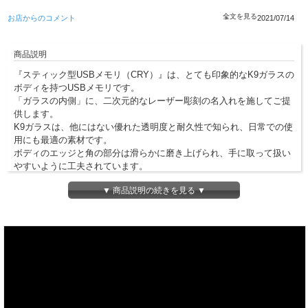
お店からのコメント
2021/07/14
商品説明
『スティック型USBメモリ（CRY）』は、とても印象的なK9ガラスの
ボディを持つUSBメモリです。
「ガラスの内側」に、二次元的なレーザー彫刻の名入れを施してご提
供します。
K9ガラスは、他にはない優れた透明度と耐久性で知られ、日常での使
用にも最適の素材です。
ボディのエッジと角の部分は滑らかに磨き上げられ、手に取って扱い
やすいように工夫されています。
『スティック型USBメモリ（CRY）』USBメモリは、使用中にホワイ
▼ 商品説明の続きを見る ▼
トライトが点灯する、美しい仕様のモデルです。
※こちらの商品は見積対応となります。お手数をかけますが、下記お
見積りフォームから、ご希望の数量（10個以上）と容量
（4GB/8GB/16GB/32GB/64GB/128GBのいずれか）をご指示くださ
い。
※こちらの商品は、名入れ専用商品です。名入れなしでの、ご対応は
致しかねますのでご了承下さい。