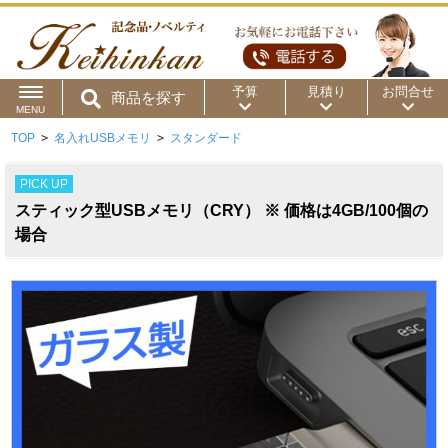
予算
見積り
お問合せ
商品を探す
MENU
TOP
>
名入れUSBメモリ
>
スタンダード
用途から
～50円
～100円
～200円
PICK UP
商品カテゴリ
～300円
～500円
～1,000円
スティック型USBメモリ（CRY） ※ 価格は4GB/100個の
価格帯から
場合
～2,000円
～5,000円
～10,000円
～15,000円
～20,000円
～30,000円
～50,000円
50,001円～