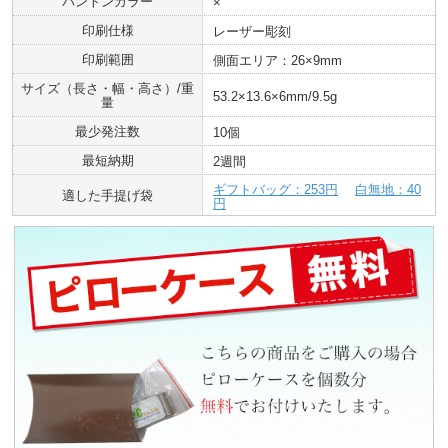
パントンカラー
×
印刷仕様
レーザー彫刻
印刷範囲
側面エリア：26×9mm
サイズ（長さ・幅・高さ）/重
53.2×13.6×6mm/9.5g
量
最少発注数
10個
最短納期
2週間
ギフトバッグ：253円
白無地：40
適した手提げ袋
円