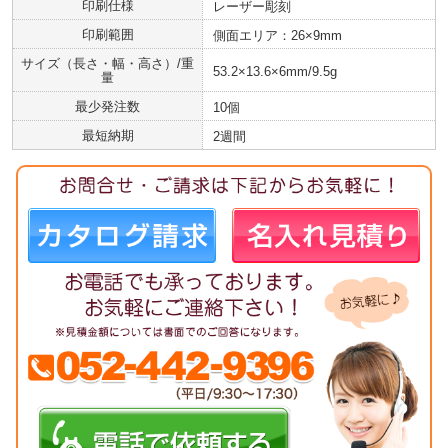
印刷仕様
レーザー彫刻
印刷範囲
側面エリア：26×9mm
サイズ（長さ・幅・高さ）/重
53.2×13.6×6mm/9.5g
量
最少発注数
10個
最短納期
2週間