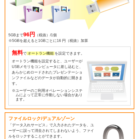
96円
5GBまで
（税抜）/1個
※5GBを超えると1GBごとに16 円（税抜）加算
無料
で
オートラン機能
を設定できます。
オートラン機能を設定すると、ユーザーが
USBメモリをコンピュータに差し込むと、
あらかじめロードされたプレゼンテーショ
ンファイルなどのデータが自動的に開きま
す。
※ユーザーのご利用オペレーションシステ
ムによって正常に作動しない場合があり
ます。
ファイルロック/デュアルゾーン
「データ入れサービス」で入力されたデータを、ユ
ーザーに誤って消去されてしまわないよう、ファイ
ルをロックすることができます。