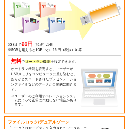
96円
5GBまで
（税抜）/1個
※5GBを超えると1GBごとに16 円（税抜）加算
無料
で
オートラン機能
を設定できます。
オートラン機能を設定すと、ユーザーが
USBメモリをコンピュータに差し込むと、
あらかじめロードされたプレゼンテーショ
ンファイルなどのデータが自動的に開きま
す。
※ユーザーのご利用オペレーションシステ
ムによって正常に作動しない場合があり
ます。
ファイルロック/デュアルゾーン
「データ入れサービス」で入力されたデータを、ユ