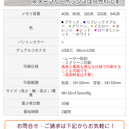
メモリ容量
4GB、8GB、16GB、32GB、64GB
■
ブラック、
■
リフレックスブル
ー、
■
グリーン、
■
イエロー、
■
オ
色
レンジ、
■
レッド、
■
ローダミンレ
ッド、
□
ホワイト
パントンカラー
×
デュアルコネクタ
USB-C、Micro-USB
・レーザー彫刻
・スクリーン印刷
印刷仕様
表面と裏面を異なる仕様で印刷する
ことも可能です。
（追加料金は不要）
印刷範囲
前面：19×10mm、背面：19×10mm
サイズ（長さ・幅・高さ）/重
48×16×4.5mm/8g
量
最少発注数
10個
最短納期
2週間