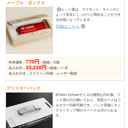
メープル・ボックス
ヒンジ蓋は、マグネット・キャッチに
よって安全にしっかりと閉めることができ
る仕様になっています。
詳細はこちら
770円
本体価格：
（税抜）/1個
33,210円
名入れ代：
（税抜）/一式
名入れ方法：スクリーン印刷、レーザー彫刻
ブリスターパック
87mm×152mmサイズの透明なPVC製。フ
ック用の穴が開いており、背面カードはフ
ルカラー印刷可能です。パック背面にネッ
クストラップ用のスペースも付けられま
す。