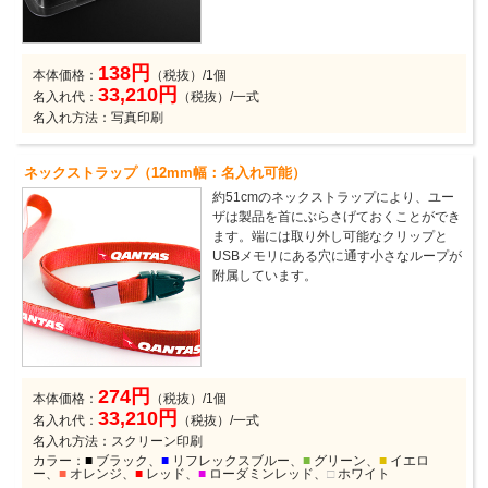
138円
本体価格：
（税抜）/1個
33,210円
名入れ代：
（税抜）/一式
名入れ方法：写真印刷
ネックストラップ（12mm幅：名入れ可能）
約51cmのネックストラップにより、ユー
ザは製品を首にぶらさげておくことができ
ます。端には取り外し可能なクリップと
USBメモリにある穴に通す小さなループが
附属しています。
274円
本体価格：
（税抜）/1個
33,210円
名入れ代：
（税抜）/一式
名入れ方法：スクリーン印刷
カラー：
■
ブラック、
■
リフレックスブルー、
■
グリーン、
■
イエロ
ー、
■
オレンジ、
■
レッド、
■
ローダミンレッド、
□
ホワイト