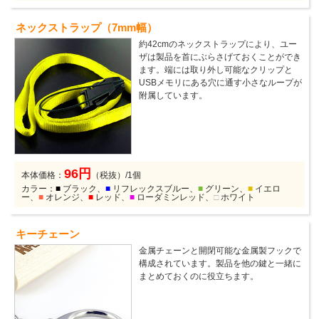
ネックストラップ（7mm幅）
約42cmのネックストラップにより、ユー
ザは製品を首にぶらさげておくことができ
ます。端には取り外し可能なクリップと
USBメモリにある穴に通す小さなループが
附属しています。
96円
本体価格：
（税抜）/1個
カラー：
■
ブラック、
■
リフレックスブルー、
■
グリーン、
■
イエロ
ー、
■
オレンジ、
■
レッド、
■
ローダミンレッド、
□
ホワイト
キーチェーン
金属チェーンと開閉可能な金属製フックで
構成されています。製品を他の鍵と一緒に
まとめておくのに役立ちます。