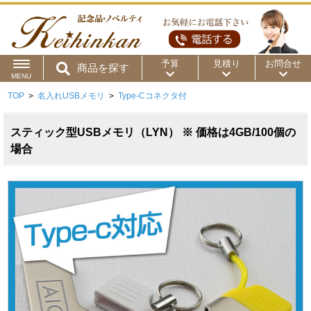
予算
見積り
お問合せ
商品を探す
MENU
TOP
>
名入れUSBメモリ
>
Type-Cコネクタ付
用途から
～50円
～100円
～200円
商品カテゴリ
スティック型USBメモリ（LYN） ※ 価格は4GB/100個の
～300円
～500円
～1,000円
場合
価格帯から
～2,000円
～5,000円
～10,000円
～15,000円
～20,000円
～30,000円
～50,000円
50,001円～