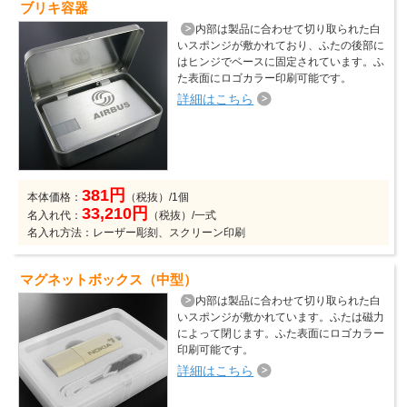
ブリキ容器
内部は製品に合わせて切り取られた白
いスポンジが敷かれており、ふたの後部に
はヒンジでベースに固定されています。ふ
た表面にロゴカラー印刷可能です。
詳細はこちら
381円
本体価格：
（税抜）/1個
33,210円
名入れ代：
（税抜）/一式
名入れ方法：レーザー彫刻、スクリーン印刷
マグネットボックス（中型）
内部は製品に合わせて切り取られた白
いスポンジが敷かれています。ふたは磁力
によって閉じます。ふた表面にロゴカラー
印刷可能です。
詳細はこちら