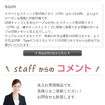
商品説明
スマートなスティック型USBメモリ（LYN）はロゴやURL、またはス
ローガンを両面に印刷可能です。
USBキャップと丈夫なケーブルが付いたスティック型USBメモリ
（LYN）は、鍵やネックストラップに簡単に装着できる究極のポータ
ブルUSBメモリと言えるでしょう。
デュアルコネクタタイプで、本体の片方は通常のUSBコネクタ、もう
片方はUSB Type-CコネクタとマイクロUSBコネクタからお好みでお
選びいただけます。
※名入れ印刷について：表面と裏面を異なる仕様で印刷することも可
▼ 商品説明の続きを見る ▼
能です。（追加料金不要）
※こちらの商品は見積対応となります。お手数をかけますが、下記お
見積りフォームから、ご希望の数量（10個以上）と容量
（4GB/8GB/16GB/32GB/64GBのいずれか）をご指示ください。
※こちらの商品は、名入れ専用商品です。名入れなしでの、ご対応は
致しかねますのでご了承下さい。
名入れ専用商品です。
見積りをご依頼ください！
お問合せも歓迎します。