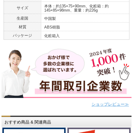
本体：約135×75×90mm、化粧箱：約
サイズ
145×85×98mm、重量：約226g
生産国
中国製
材質
ABS樹脂
パッケージ
化粧箱入
ショップレビュー≫
おすすめ商品 & 関連商品