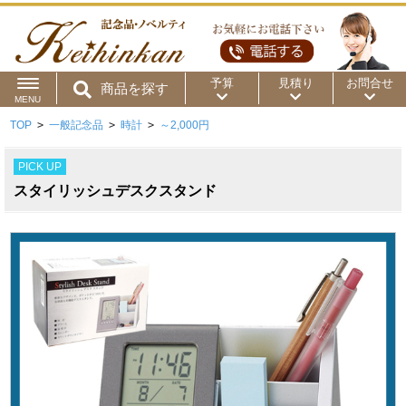
予算
見積り
お問合せ
商品を探す
MENU
TOP
>
一般記念品
>
時計
>
～2,000円
用途から
～50円
～100円
～200円
PICK UP
商品カテゴリ
～300円
～500円
～1,000円
スタイリッシュデスクスタンド
価格帯から
～2,000円
～5,000円
～10,000円
～15,000円
～20,000円
～30,000円
～50,000円
50,001円～