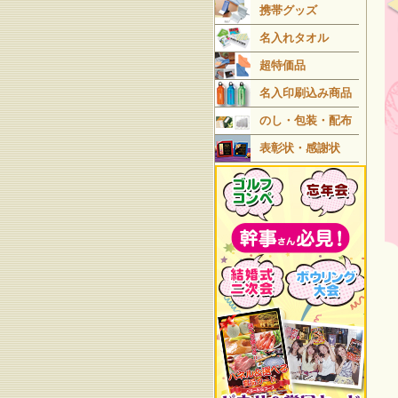
携帯グッズ
名入れタオル
超特価品
名入印刷込み商品
のし・包装・配布
表彰状・感謝状