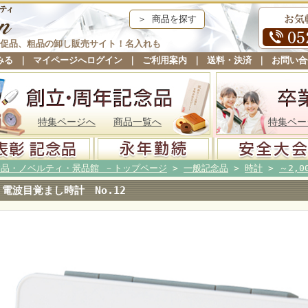
＞ 商品を探す
促品、粗品の卸し販売サイト！名入れも
みる
｜
マイページへログイン
｜
ご利用案内
｜
送料・決済
｜
お問い合
特集ページへ
商品一覧へ
特集ペー
念品・ノベルティ・景品館 －トップページ
>
一般記念品
>
時計
>
～2,0
電波目覚まし時計 No.12