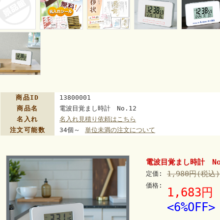
商品ID
13800001
商品名
電波目覚まし時計 No.12
名入れ
名入れ見積り依頼はこちら
注文可能数
34個～
単位未満の注文について
電波目覚まし時計 No
1,980円(税込)
定価:
価格:
1,683円
<6%OFF>