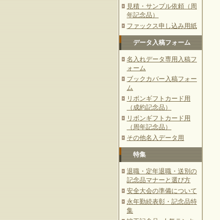
見積・サンプル依頼（周
年記念品）
ファックス申し込み用紙
データ入稿フォーム
名入れデータ専用入稿フ
ォーム
ブックカバー入稿フォー
ム
リボンギフトカード用
（成約記念品）
リボンギフトカード用
（周年記念品）
その他名入データ用
特集
退職・定年退職・送別の
記念品マナーと選び方
安全大会の準備について
永年勤続表彰・記念品特
集