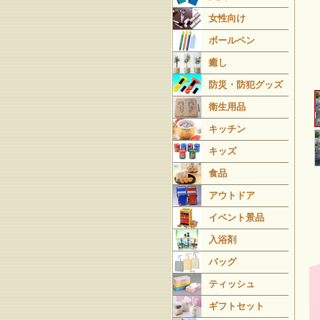
女性向け
ボールペン
癒し
防災・防犯グッズ
衛生用品
キッチン
キッズ
食品
アウトドア
イベント景品
入浴剤
バッグ
ティッシュ
ギフトセット