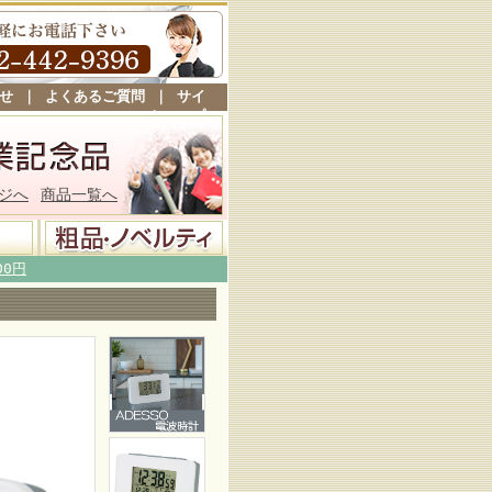
せ
｜
よくあるご質問
｜
サイ
トマップ
ジへ
商品一覧へ
00円