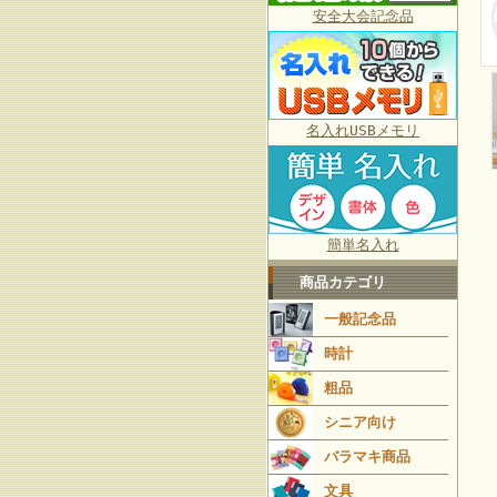
安全大会記念品
名入れUSBメモリ
簡単名入れ
商品カテゴリ
一般記念品
時計
粗品
シニア向け
バラマキ商品
文具