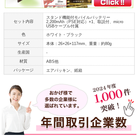
スタンド機能付モバイルバッテリー
セット内容
2,200mAh（PSE対応）×1、取説付、micro
USBケーブル付属
色
ホワイト・ブラック
サイズ
本体：26×26×117mm、重量：約80g
生産国
-
材質
ABS他
パッケージ
エアパッキン、紙箱