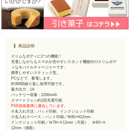
商品説明
スリムなボディに2つの機能！
充電しながらもスマホが見やすいスタンド機能付のスリムボデ
ィなモバイルチャージャーです。
携帯しやすいスティック型。
PCなどで、蓄電します。
約300回繰り返し使用可能です。
最大出力：1A
バッテリー容量：2200mAh
スマートフォン約1回充電可能
PSE技術基準に適合しています。
※名入れ方法：パッド印刷、インクジェット印刷
※名入れスペース：パット印刷／W45×H12mm
インクジェット印刷／Ｗ79×Ｈ12mm（天面）、Ｗ82×Ｈ
12mm（側面）