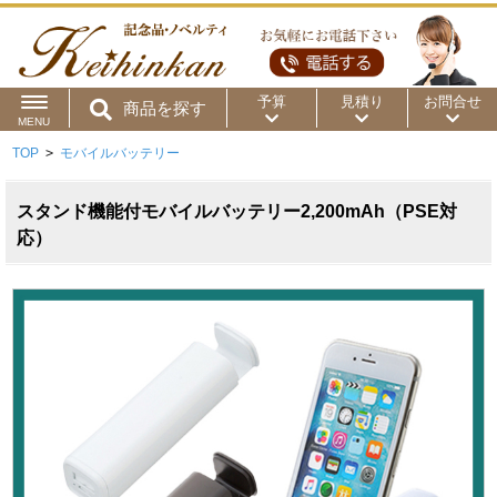
予算
見積り
お問合せ
商品を探す
MENU
TOP
>
モバイルバッテリー
用途から
～50円
～100円
～200円
商品カテゴリ
スタンド機能付モバイルバッテリー2,200mAh（PSE対
～300円
～500円
～1,000円
応）
価格帯から
～2,000円
～5,000円
～10,000円
～15,000円
～20,000円
～30,000円
～50,000円
50,001円～