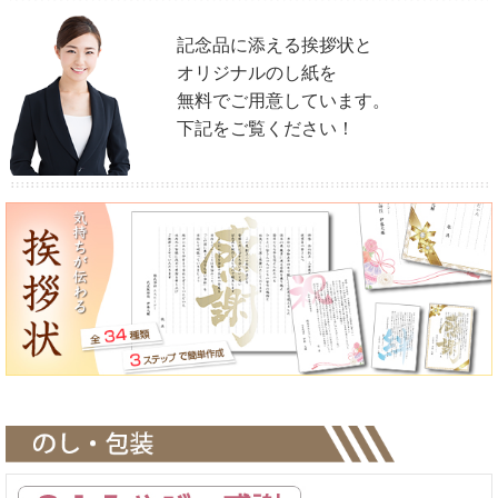
＜挨拶状・メッセージカード＞
記念品に添える挨拶状と
便箋タイプやカードタイプなどシーン別に
各種定型の文例もご用意しております。
オリジナルのし紙を
無料でご用意しています。
お客様がお考えになったオリジナル文章での制作も
下記をご覧ください！
可能ですので想いを込めて贈ることができます。
＜写真の入稿について＞
メール添付又は、
入稿フォーム
からお願いします。
＜支払いについて＞
締日での請求書払いや領収書などに関する件もお気軽にご相談くださ
い。
＜個別配送＞
配送先が複数になる場合も、当店で対応可能です。
面倒な送付作業も、配送先リストをご支給いただければ、
当店で代行させていただきます。（送料：600円/件）
＜その他＞
カタログギフトにプラスして資料やパンフレットなど
同送希望の場合は対応させていただきますので
お気軽にご相談ください。