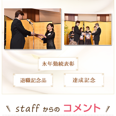
設立記念品、表彰記念品、達成記念品、表彰記念品
来場記念品、高級ノベルティ、各種法人ギフト
＜製本形式について＞
（表紙差し替え）
300冊以上の場合、プラス500円（税別）にて
製本形式に変更できます。（表紙・裏表紙・裏の3ページ）
300冊未満の場合は、見積りをご依頼くださいませ。
（＋巻頭差替え）
5～15ページオリジナルに変更も対応可能です。
別途、お見積りさせて頂きますのでお気軽にご相談ください。
※カタログギフト：ヴァリアスのみ対応。
ご利用案内
＜納期について＞
ご入金確認・校了後、約2週間ほどお時間をいただきます。
＜のし・包装について＞
のし掛け・包装ともに無料サービスさせていただきます。