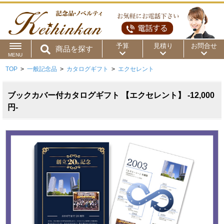
予算
見積り
お問合せ
商品を探す
MENU
TOP
>
一般記念品
>
カタログギフト
>
エクセレント
用途から
～50円
～100円
～200円
商品カテゴリ
ブックカバー付カタログギフト 【エクセレント】 -12,000
～300円
～500円
～1,000円
円-
価格帯から
～2,000円
～5,000円
～10,000円
～15,000円
～20,000円
～30,000円
～50,000円
50,001円～