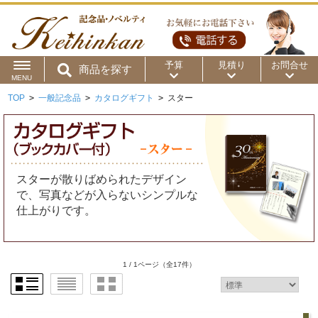
予算
見積り
お問合せ
商品を探す
MENU
TOP
>
一般記念品
>
カタログギフト
>
スター
用途から
～50円
～100円
～200円
商品カテゴリ
～300円
～500円
～1,000円
価格帯から
スターが散りばめられたデザイン
～2,000円
～5,000円
～10,000円
で、写真などが入らないシンプルな
仕上がりです。
～15,000円
～20,000円
～30,000円
～50,000円
50,001円～
1 / 1ページ
（全17件）