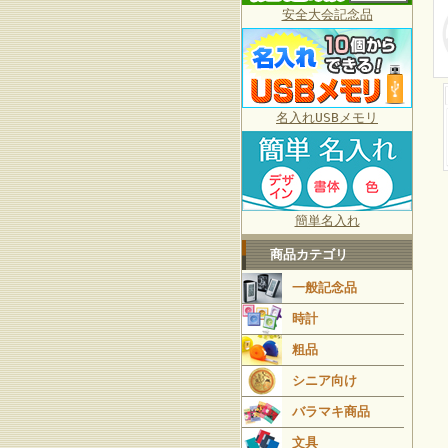
安全大会記念品
名入れUSBメモリ
簡単名入れ
商品カテゴリ
一般記念品
時計
粗品
シニア向け
バラマキ商品
文具