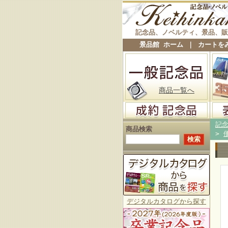
記念品、ノベルティ、景品、販
景品館 ホーム
｜
カートを
商品一覧へ
記
商品検索
>
デジタルカタログから探す