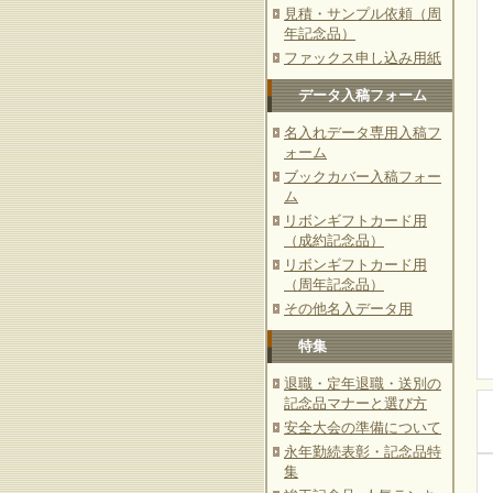
見積・サンプル依頼（周
年記念品）
ファックス申し込み用紙
データ入稿フォーム
名入れデータ専用入稿フ
ォーム
ブックカバー入稿フォー
ム
リボンギフトカード用
（成約記念品）
リボンギフトカード用
（周年記念品）
その他名入データ用
特集
退職・定年退職・送別の
記念品マナーと選び方
安全大会の準備について
永年勤続表彰・記念品特
集