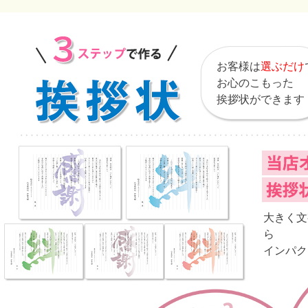
お客様は
選ぶだけ
お心のこもった
挨拶状ができます
大きく文
ら
インパク