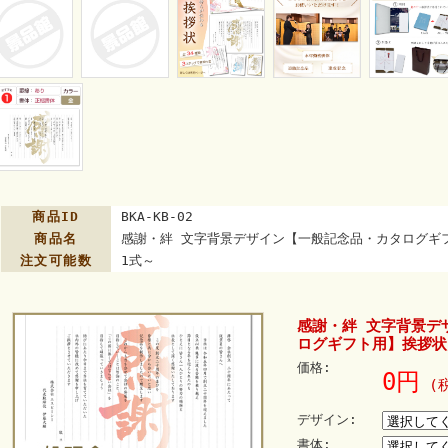
商品ID
BKA-KB-02
商品名
感謝・絆 文字背景デザイン【一般記念品・カタログギ
注文可能数
1式～
感謝・絆 文字背景デ
ログギフト用】挨拶状
価格:
0円
(税
デザイン:
書体: