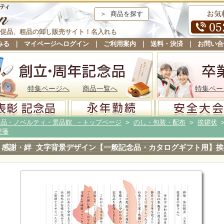
＞ 商品を探す
促品、粗品の卸し販売サイト！名入れも
みる
｜
マイページへログイン
｜
ご利用案内
｜
送料・決済
｜
お問い合
特集ページへ
商品一覧へ
特集ペー
念品・ノベルティ・景品館 －トップページ
>
のし・包装・配布
>
挨拶状
便箋
感謝・絆 文字背景デザイン【一般記念品・カタログギフト用】挨