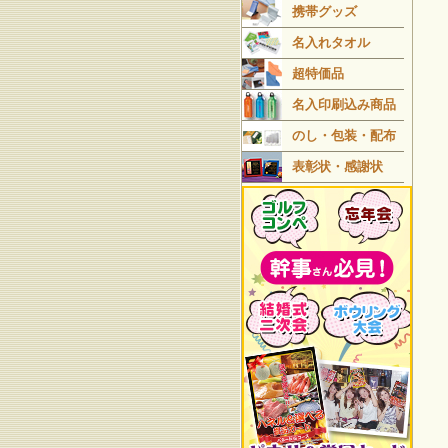
携帯グッズ
名入れタオル
超特価品
名入印刷込み商品
のし・包装・配布
表彰状・感謝状