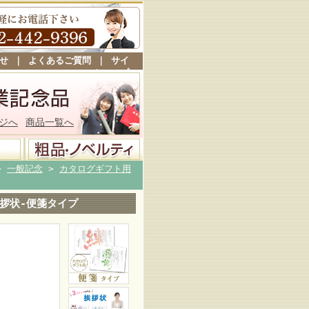
せ
｜
よくあるご質問
｜
サイ
トマップ
ジへ
商品一覧へ
>
一般記念
>
カタログギフト用
拶状-便箋タイプ