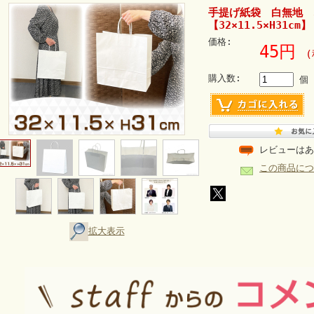
手提げ紙袋 白無地
【32×11.5×H31cm】
価格:
45円
(
購入数:
個
レビューはあ
この商品につ
拡大表示