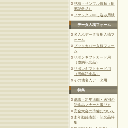
見積・サンプル依頼（周
年記念品）
ファックス申し込み用紙
データ入稿フォーム
名入れデータ専用入稿フ
ォーム
ブックカバー入稿フォー
ム
リボンギフトカード用
（成約記念品）
リボンギフトカード用
（周年記念品）
その他名入データ用
特集
退職・定年退職・送別の
記念品マナーと選び方
安全大会の準備について
永年勤続表彰・記念品特
集