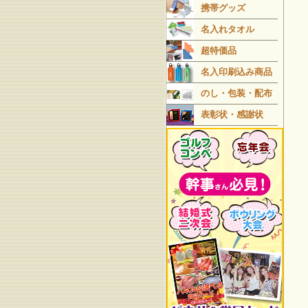
携帯グッズ
名入れタオル
超特価品
名入印刷込み商品
のし・包装・配布
表彰状・感謝状