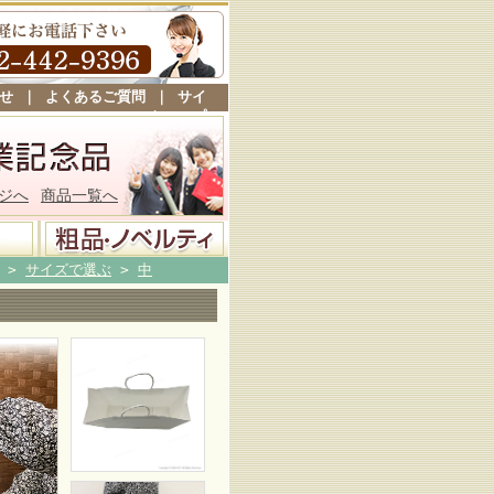
せ
｜
よくあるご質問
｜
サイ
トマップ
ジへ
商品一覧へ
>
サイズで選ぶ
>
中