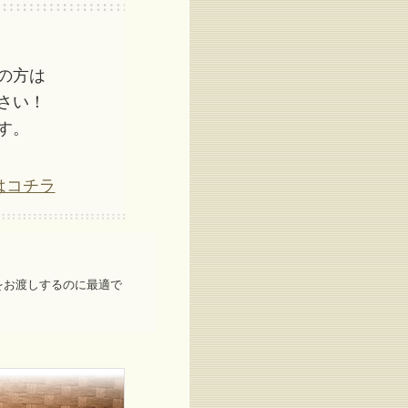
の方は
さい！
す。
はコチラ
をお渡しするのに最適で