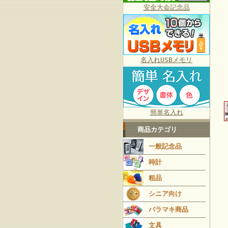
安全大会記念品
名入れUSBメモリ
簡単名入れ
商品カテゴリ
一般記念品
時計
粗品
シニア向け
バラマキ商品
文具