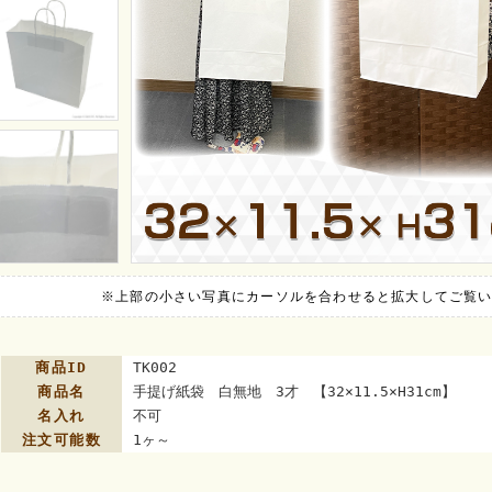
※上部の小さい写真にカーソルを合わせると拡大してご覧
商品ID
TK002
商品名
手提げ紙袋 白無地 3才 【32×11.5×H31cm】
名入れ
不可
注文可能数
1ヶ～