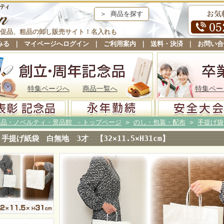
＞ 商品を探す
促品、粗品の卸し販売サイト！名入れも
みる
｜
マイページへログイン
｜
ご利用案内
｜
送料・決済
｜
お問い合
特集ページへ
商品一覧へ
特集ペー
念品・ノベルティ・景品館 －トップページ
>
のし・包装・配布
>
手提げ袋
手提げ紙袋 白無地 3才 【32×11.5×H31cm】