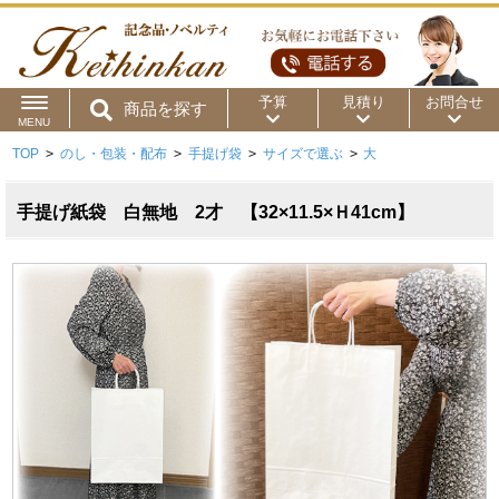
予算
見積り
お問合せ
商品を探す
MENU
TOP
>
のし・包装・配布
>
手提げ袋
>
サイズで選ぶ
>
大
用途から
～50円
～100円
～200円
商品カテゴリ
手提げ紙袋 白無地 2才 【32×11.5×Ｈ41cm】
～300円
～500円
～1,000円
価格帯から
～2,000円
～5,000円
～10,000円
～15,000円
～20,000円
～30,000円
～50,000円
50,001円～