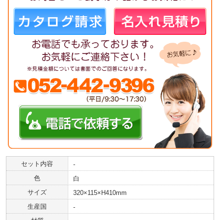
セット内容
‐
色
白
サイズ
320×115×H410mm
生産国
‐