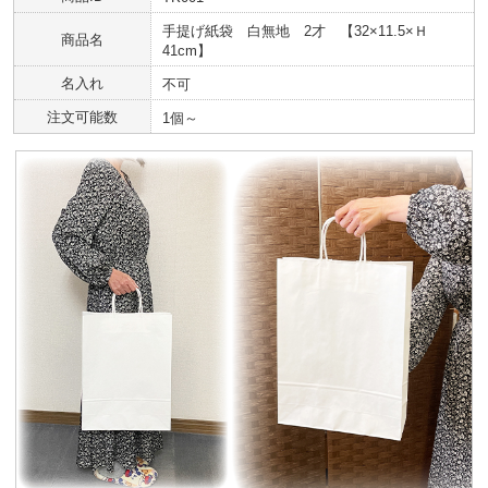
手提げ紙袋 白無地 2才 【32×11.5×Ｈ
商品名
41cm】
名入れ
不可
注文可能数
1個～