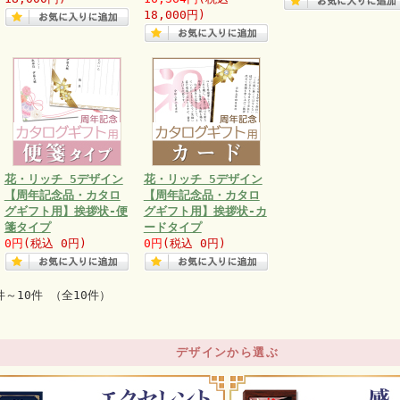
18,000円)
花・リッチ 5デザイン
花・リッチ 5デザイン
【周年記念品・カタロ
【周年記念品・カタロ
グギフト用】挨拶状-便
グギフト用】挨拶状-カ
箋タイプ
ードタイプ
0円
(税込 0円)
0円
(税込 0円)
件～10件 （全10件）
デザインから選ぶ