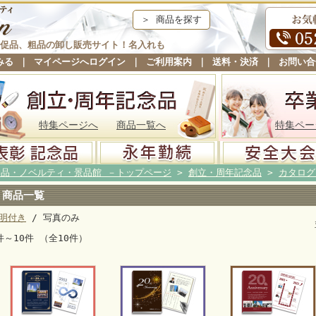
＞ 商品を探す
促品、粗品の卸し販売サイト！名入れも
みる
｜
マイページへログイン
｜
ご利用案内
｜
送料・決済
｜
お問い合
特集ページへ
商品一覧へ
特集ペー
念品・ノベルティ・景品館 －トップページ
>
創立・周年記念品
>
カタログ
商品一覧
明付き
/ 写真のみ
件～10件 （全10件）