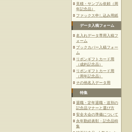
見積・サンプル依頼（周
年記念品）
ファックス申し込み用紙
データ入稿フォーム
名入れデータ専用入稿フ
ォーム
ブックカバー入稿フォー
ム
リボンギフトカード用
（成約記念品）
リボンギフトカード用
（周年記念品）
その他名入データ用
特集
退職・定年退職・送別の
記念品マナーと選び方
安全大会の準備について
永年勤続表彰・記念品特
集