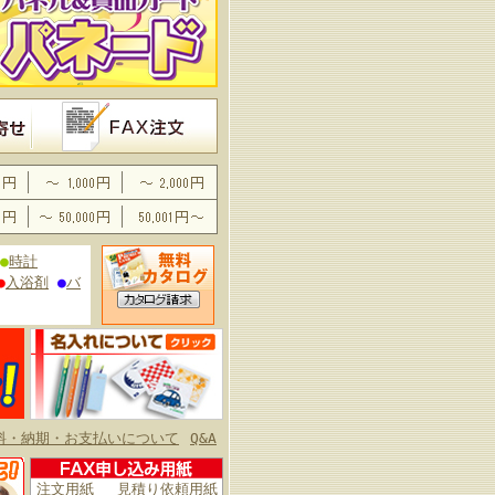
●
時計
●
入浴剤
●
バ
料・納期・お支払いについて
Q&A
注文用紙
見積り依頼用紙