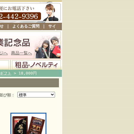
せ
｜
よくあるご質問
｜
サイ
トマップ
ジへ
商品一覧へ
ギフト
> 18,000円
並び順：