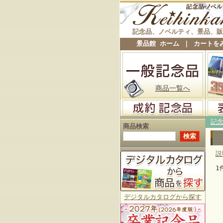
記念品、ノベルティ、景品、販
景品館 ホーム
｜
カートを
商品一覧へ
記
商品検索
説
1
デジタルカタログから探す