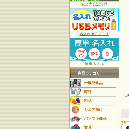
安全大会記念品
名入れUSBメモリ
簡単名入れ
商品カテゴリ
一般記念品
時計
1
粗品
シニア向け
バラマキ商品
文具