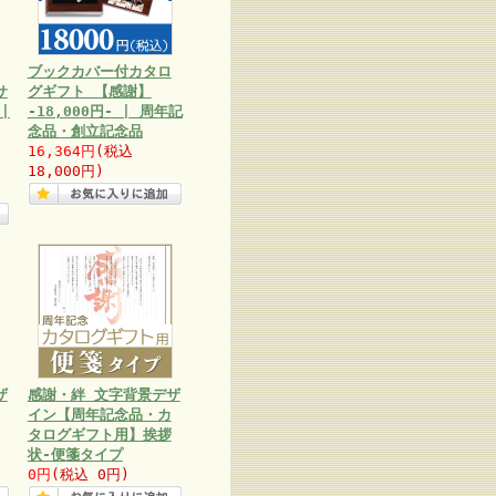
ブックカバー付カタロ
サ
グギフト 【感謝】
|
-18,000円- | 周年記
念品・創立記念品
16,364円
(税込
18,000円)
ザ
感謝・絆 文字背景デザ
イン【周年記念品・カ
タログギフト用】挨拶
状-便箋タイプ
0円
(税込 0円)