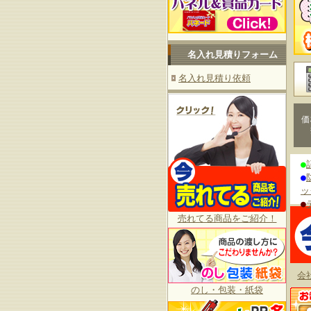
名入れ見積りフォーム
名入れ見積り依頼
価
●
●
ッ
●
売れてる商品をご紹介！
会
のし・包装・紙袋