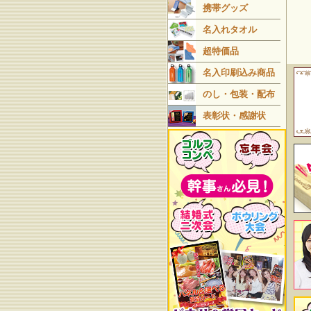
携帯グッズ
名入れタオル
超特価品
名入印刷込み商品
のし・包装・配布
表彰状・感謝状