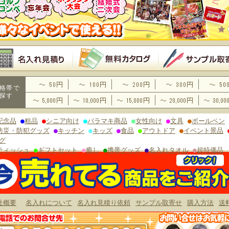
格帯で
探す
記念品
●
粗品
●
シニア向け
●
バラマキ商品
●
女性向け
●
文具
●
ボールペン
防災・防犯グッズ
●
キッチン
●
キッズ
●
食品
●
アウトドア
●
イベント景品
グ
ティッシュ
●
ギフトセット
●
癒し
●
携帯グッズ
●
名入れタオル
●
超特価品
社概要
名入れについて
名入れ見積り依頼
サンプル取寄せ
購入方法
送