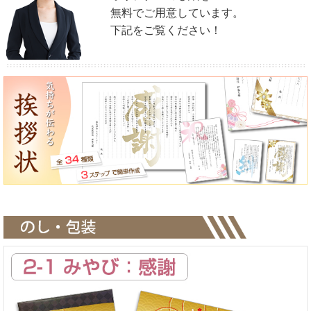
無料でご用意しています。
お客様がお考えになったオリジナル文章での制作も
下記をご覧ください！
可能ですので想いを込めて贈ることができます。
＜写真の入稿について＞
メール添付又は、
入稿フォーム
からお願いします。
＜支払いについて＞
締日での請求書払いや領収書などに関する件もお気軽にご相談くださ
い。
＜個別配送＞
配送先が複数になる場合も、当店で対応可能です。
面倒な送付作業も、配送先リストをご支給いただければ、
当店で代行させていただきます。（送料：600円/件）
＜その他＞
カタログギフトにプラスして資料やパンフレットなど
同送希望の場合は対応させていただきますので
お気軽にご相談ください。