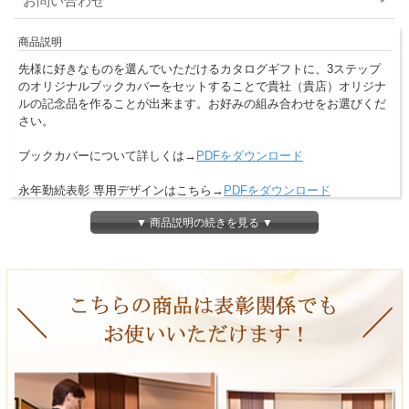
お問い合わせ
商品説明
先様に好きなものを選んでいただけるカタログギフトに、3ステップ
のオリジナルブックカバーをセットすることで貴社（貴店）オリジナ
ルの記念品を作ることが出来ます。お好みの組み合わせをお選びくだ
さい。
ブックカバーについて詳しくは→
PDFをダウンロード
永年勤続表彰 専用デザインはこちら→
PDFをダウンロード
▼ 商品説明の続きを見る ▼
＜デザインについて＞
画像イメージは周年記念品になっていますが
下記、別のご用途でもデザイン制作を承ります。
※お問合せ又はお見積りをご依頼下さい。
成約記念品、竣工記念品、退職記念品、開業記念品
設立記念品、表彰記念品、達成記念品、表彰記念品
来場記念品、高級ノベルティ、各種法人ギフト
＜製本形式について＞