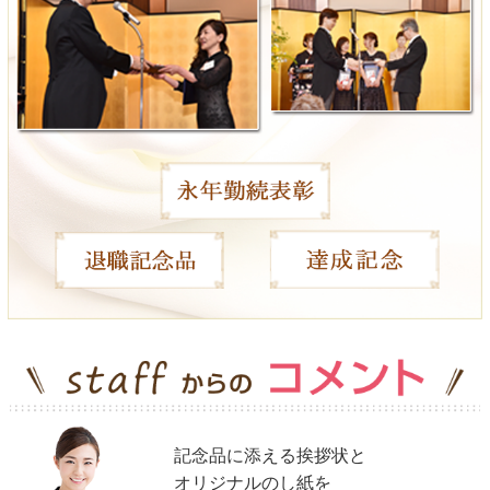
（表紙差し替え）
300冊以上の場合、プラス500円（税別）にて
製本形式に変更できます。（表紙・裏表紙・裏の3ページ）
300冊未満の場合は、見積りをご依頼くださいませ。
（＋巻頭差替え）
5～15ページオリジナルに変更も対応可能です。
別途、お見積りさせて頂きますのでお気軽にご相談ください。
※カタログギフト：ヴァリアスのみ対応。
ご利用案内
＜納期について＞
ご入金確認・校了後、約2週間ほどお時間をいただきます。
＜のし・包装について＞
のし掛け・包装ともに無料サービスさせていただきます。
＜挨拶状・メッセージカード＞
記念品に添える挨拶状と
便箋タイプやカードタイプなどシーン別に
各種定型の文例もご用意しております。
オリジナルのし紙を