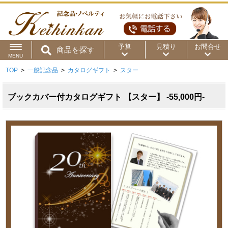
予算
見積り
お問合せ
商品を探す
MENU
TOP
>
一般記念品
>
カタログギフト
>
スター
用途から
～50円
～100円
～200円
商品カテゴリ
ブックカバー付カタログギフト 【スター】 -55,000円-
～300円
～500円
～1,000円
価格帯から
～2,000円
～5,000円
～10,000円
～15,000円
～20,000円
～30,000円
～50,000円
50,001円～