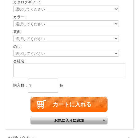
カタログギフト:
カラー:
裏面:
のし:
会社名:
購入数：
個