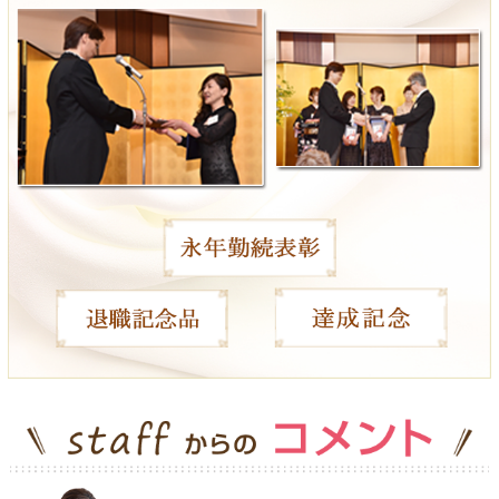
＜製本形式について＞
（表紙差し替え）
300冊以上の場合、プラス500円（税別）にて
製本形式に変更できます。（表紙・裏表紙・裏の3ページ）
300冊未満の場合は、見積りをご依頼くださいませ。
（＋巻頭差替え）
5～15ページオリジナルに変更も対応可能です。
別途、お見積りさせて頂きますのでお気軽にご相談ください。
※カタログギフト：ヴァリアスのみ対応。
ご利用案内
＜納期について＞
ご入金確認・校了後、約2週間ほどお時間をいただきます。
＜のし・包装について＞
のし掛け・包装ともに無料サービスさせていただきます。