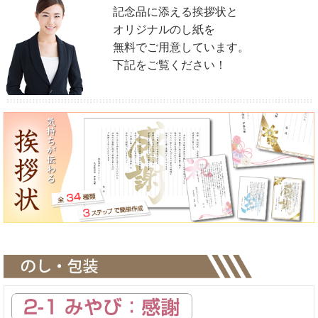
＜挨拶状・メッセージカード＞
記念品に添える挨拶状と
便箋タイプやカードタイプなどシーン別に
各種定型の文例もご用意しております。
オリジナルのし紙を
無料でご用意しています。
お客様がお考えになったオリジナル文章での制作も
下記をご覧ください！
可能ですので想いを込めて贈ることができます。
＜写真の入稿について＞
メール添付又は、
入稿フォーム
からお願いします。
＜支払いについて＞
締日での請求書払いや領収書などに関する件もお気軽にご相談くださ
い。
＜個別配送＞
配送先が複数になる場合も、当店で対応可能です。
面倒な送付作業も、配送先リストをご支給いただければ、
当店で代行させていただきます。（送料：600円/件）
＜その他＞
カタログギフトにプラスして資料やパンフレットなど
同送希望の場合は対応させていただきますので
お気軽にご相談ください。