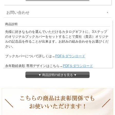
お問い合わせ
商品説明
先様に好きなものを選んでいただけるカタログギフトに、3ステップ
のオリジナルブックカバーをセットすることで貴社（貴店）オリジナ
ルの記念品を作ることが出来ます。お好みの組み合わせをお選びくだ
さい。
ブックカバーについて詳しくは→
PDFをダウンロード
永年勤続表彰 専用デザインはこちら→
PDFをダウンロード
▼ 商品説明の続きを見る ▼
＜デザインについて＞
画像イメージは周年記念品になっていますが
下記、別のご用途でもデザイン制作を承ります。
※お問合せ又はお見積りをご依頼下さい。
成約記念品、竣工記念品、退職記念品、開業記念品
設立記念品、表彰記念品、達成記念品、表彰記念品
来場記念品、高級ノベルティ、各種法人ギフト