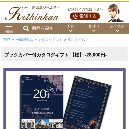
予算
見積り
お問合せ
商品を探す
MENU
TOP
>
一般記念品
>
カタログギフト
>
桜（さくら）
用途から
～50円
～100円
～200円
商品カテゴリ
ブックカバー付カタログギフト 【桜】 -28,000円-
～300円
～500円
～1,000円
価格帯から
～2,000円
～5,000円
～10,000円
～15,000円
～20,000円
～30,000円
～50,000円
50,001円～