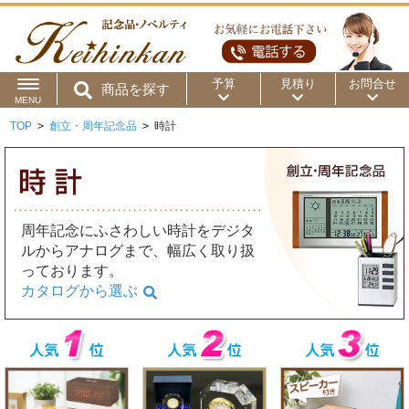
予算
見積り
お問合せ
商品を探す
MENU
TOP
>
創立・周年記念品
>
時計
用途から
～50円
～100円
～200円
商品カテゴリ
～300円
～500円
～1,000円
価格帯から
周年記念にふさわしい時計をデジタ
～2,000円
～5,000円
～10,000円
ルからアナログまで、幅広く取り扱
っております。
～15,000円
～20,000円
～30,000円
カタログから選ぶ
～50,000円
50,001円～