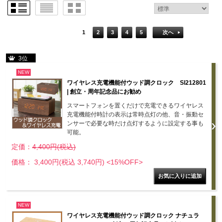
1
2
3
4
5
次へ
3位
NEW
ワイヤレス充電機能付ウッド調クロック SI212801
| 創立・周年記念品にお勧め
スマートフォンを置くだけで充電できるワイヤレス
充電機能付時計の表示は常時点灯の他、音・振動セ
ンサーで必要な時だけ点灯するように設定する事も
可能。
定価：
4,400円(税込)
価格： 3,400円(税込 3,740円)
<15%OFF>
NEW
ワイヤレス充電機能付ウッド調クロック ナチュラ