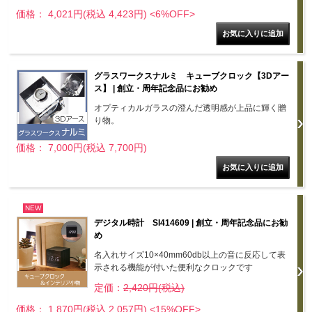
価格： 4,021円(税込 4,423円)
<6%OFF>
グラスワークスナルミ キューブクロック【3Dアー
ス】 | 創立・周年記念品にお勧め
オプティカルガラスの澄んだ透明感が上品に輝く贈
り物。
価格： 7,000円(税込 7,700円)
NEW
デジタル時計 SI414609 | 創立・周年記念品にお勧
め
名入れサイズ10×40mm60db以上の音に反応して表
示される機能が付いた便利なクロックです
定価：
2,420円(税込)
価格： 1,870円(税込 2,057円)
<15%OFF>