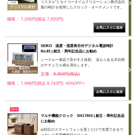
リスタル”とセイコータイムクリエーション株式会社
製の時計を使用したクロック・オーナメントです。
価格： 7,200円(税込 7,920円)
SEIKO 温度・湿度表示付デジタル電波時計
No.85 | 創立・周年記念品にお勧め
シースルー液晶で見やすさ抜群。 温もりある木目柄
がナチュラル感を演出します。
定価：
9,350円(税込)
価格： 7,948円(税込 8,743円)
<6%OFF>
NEW
マルチ機能クロック SI417804 | 創立・周年記念品
にお勧め
qi対応のスマートフォンを置くだけで充電できるワ