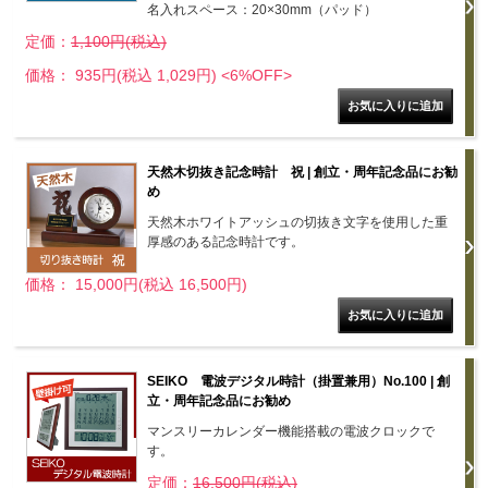
名入れスペース：20×30mm（パッド）
定価：
1,100円(税込)
価格： 935円(税込 1,029円)
<6%OFF>
天然木切抜き記念時計 祝 | 創立・周年記念品にお勧
め
天然木ホワイトアッシュの切抜き文字を使用した重
厚感のある記念時計です。
価格： 15,000円(税込 16,500円)
SEIKO 電波デジタル時計（掛置兼用）No.100 | 創
立・周年記念品にお勧め
マンスリーカレンダー機能搭載の電波クロックで
す。
定価：
16,500円(税込)