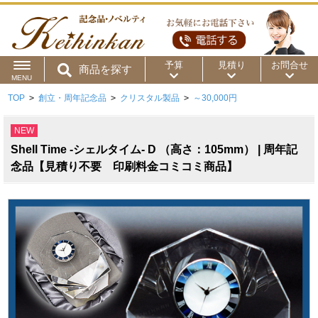
予算
見積り
お問合せ
商品を探す
MENU
TOP
>
創立・周年記念品
>
クリスタル製品
>
～30,000円
用途から
～50円
～100円
～200円
NEW
商品カテゴリ
～300円
～500円
～1,000円
Shell Time -シェルタイム- D （高さ：105mm） | 周年記
価格帯から
念品【見積り不要 印刷料金コミコミ商品】
～2,000円
～5,000円
～10,000円
～15,000円
～20,000円
～30,000円
～50,000円
50,001円～