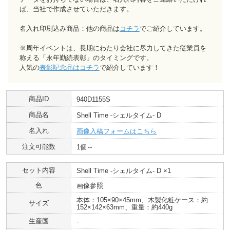
ば、当社で作成させていただきます。
名入れ印刷込み商品：他の商品は
コチラ
でご紹介しています。
※周年イベントは、長期にわたり会社に尽力してきた従業員を
称える「永年勤続表彰」のタイミングです。
人気の
表彰記念品はコチラ
で紹介しています！
商品ID
940D1155S
商品名
Shell Time -シェルタイム- D
名入れ
画像入稿フォームはこちら
注文可能数
1個～
セット内容
Shell Time -シェルタイム- D ×1
色
画像参照
本体：105×90×45mm、木製化粧ケース：約
サイズ
152×142×63mm、重量：約440g
生産国
-