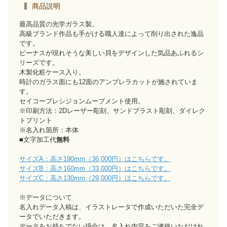
商品説明
最高品質の光学ガラス製。
高級ブランド作品も手がける職人達によって削り出された逸品
です。
ビーナスが現れそうな美しい貝をデザインした気品あふれるシ
リーズです。
木製化粧ケース入り。
時計のガラス面にも12面のアンブレラカットが施されていま
す。
セイコープレシジョンムーブメント使用。
※印刷方法：2Dレーザー彫刻、サンドブラスト彫刻、ダイレク
トプリント
※名入れ箇所：本体
■文字加工代
無料
サイズA：高さ190mm（36,000円）はこちらです。
サイズB：高さ160mm（33,000円）はこちらです。
サイズC：高さ130mm（29,000円）はこちらです。
※データについて
名入れデータ入稿は、イラストレータで作成いただいた完全デ
ータでいただきます。
データをお持ちでない場合は、名入れ内容をご連絡いただけれ