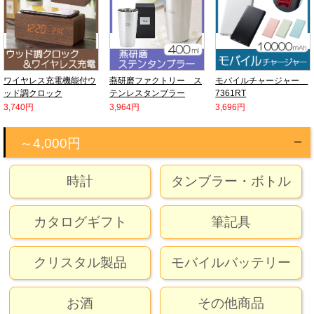
ワイヤレス充電機能付ウ
燕研磨ファクトリー ス
モバイルチャージャー
ッド調クロック
テンレスタンブラー
7361RT
3,740円
3,964円
3,696円
～4,000円
時計
タンブラー・ボトル
カタログギフト
筆記具
クリスタル製品
モバイルバッテリー
お酒
その他商品