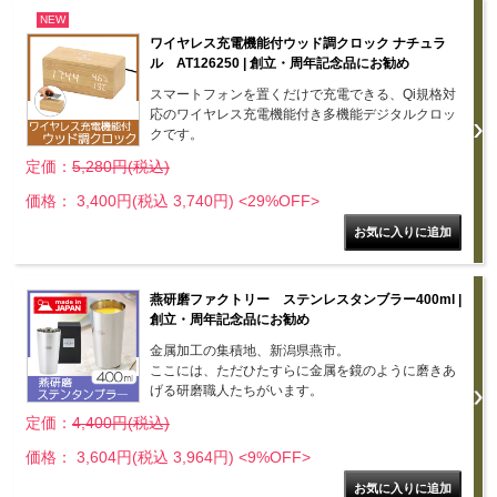
NEW
ワイヤレス充電機能付ウッド調クロック ナチュラ
ル AT126250 | 創立・周年記念品にお勧め
スマートフォンを置くだけで充電できる、Qi規格対
応のワイヤレス充電機能付き多機能デジタルクロッ
クです。
定価：
5,280円(税込)
価格： 3,400円(税込 3,740円)
<29%OFF>
燕研磨ファクトリー ステンレスタンブラー400ml |
創立・周年記念品にお勧め
金属加工の集積地、新潟県燕市。
ここには、ただひたすらに金属を鏡のように磨きあ
げる研磨職人たちがいます。
定価：
4,400円(税込)
価格： 3,604円(税込 3,964円)
<9%OFF>