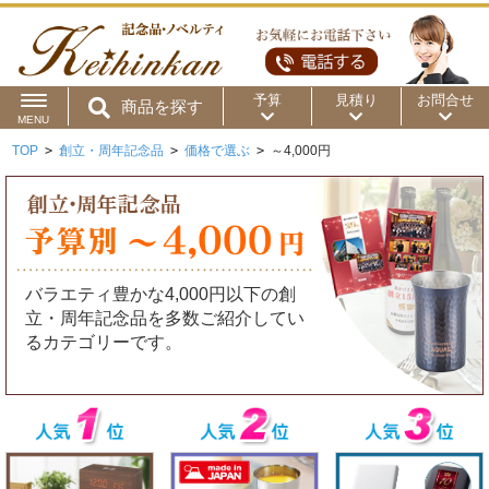
予算
見積り
お問合せ
商品を探す
MENU
TOP
>
創立・周年記念品
>
価格で選ぶ
>
～4,000円
用途から
～50円
～100円
～200円
商品カテゴリ
～300円
～500円
～1,000円
価格帯から
～2,000円
～5,000円
～10,000円
バラエティ豊かな4,000円以下の創
立・周年記念品を多数ご紹介してい
～15,000円
～20,000円
～30,000円
るカテゴリーです。
～50,000円
50,001円～