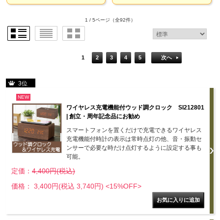
1 / 5ページ
（全92件）
1
2
3
4
5
次へ
3位
NEW
ワイヤレス充電機能付ウッド調クロック SI212801
| 創立・周年記念品にお勧め
スマートフォンを置くだけで充電できるワイヤレス
充電機能付時計の表示は常時点灯の他、音・振動セ
ンサーで必要な時だけ点灯するように設定する事も
可能。
定価：
4,400円(税込)
価格： 3,400円(税込 3,740円)
<15%OFF>