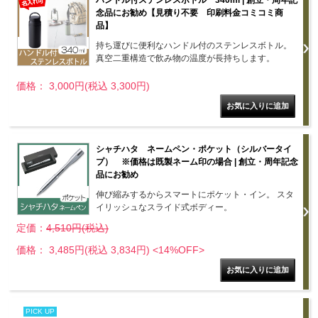
ハンドル付ステンレスボトル 340ml | 創立・周年記
念品にお勧め【見積り不要 印刷料金コミコミ商
品】
持ち運びに便利なハンドル付のステンレスボトル。
真空二重構造で飲み物の温度が長持ちします。
価格： 3,000円(税込 3,300円)
シャチハタ ネームペン・ポケット（シルバータイ
プ） ※価格は既製ネーム印の場合 | 創立・周年記念
品にお勧め
伸び縮みするからスマートにポケット・イン。 スタ
イリッシュなスライド式ボディー。
定価：
4,510円(税込)
価格： 3,485円(税込 3,834円)
<14%OFF>
PICK UP