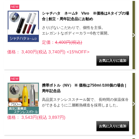
NEW
シャチハタ ネーム9 Vivo ※価格はAタイプの場
合 | 創立・周年記念品にお勧め
さりげないこだわりで、個性を主張。
エレガントなボディーカラー6色で展開。
定価：
4,400円(税込)
価格： 3,400円(税込 3,740円)
<15%OFF>
NEW
携帯ボトル（NV） ※ 価格は750ml /100個の場合 |
周年記念品
高品質ステンレススチール製で、 長時間の保温保冷
ができるように二層断熱構造を採用しました。
価格： 3,543円(税込 3,897円)