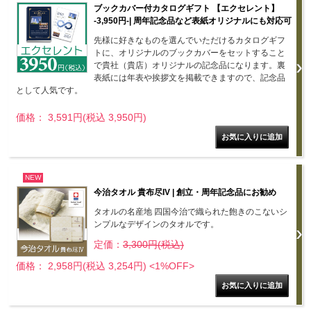
ブックカバー付カタログギフト 【エクセレント】
-3,950円-| 周年記念品など表紙オリジナルにも対応可
先様に好きなものを選んでいただけるカタログギフ
トに、オリジナルのブックカバーをセットすること
で貴社（貴店）オリジナルの記念品になります。裏
表紙には年表や挨拶文を掲載できますので、記念品
として人気です。
価格： 3,591円(税込 3,950円)
NEW
今治タオル 貴布尽IV | 創立・周年記念品にお勧め
タオルの名産地 四国今治で織られた飽きのこないシ
ンプルなデザインのタオルです。
定価：
3,300円(税込)
価格： 2,958円(税込 3,254円)
<1%OFF>