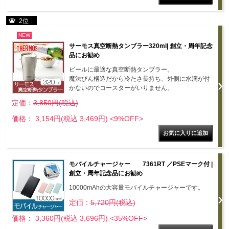
2位
NEW
サーモス真空断熱タンブラー320ml| 創立・周年記念
品にお勧め
ビールに最適な真空断熱タンブラー。
魔法びん構造だから冷たさ長持ち、外側に水滴が付
かないのでコースターがいりません。
定価：
3,850円(税込)
価格： 3,154円(税込 3,469円)
<9%OFF>
モバイルチャージャー 7361RT ／PSEマーク付 |
創立・周年記念品にお勧め
10000mAhの大容量モバイルチャージャーです。
定価：
5,720円(税込)
価格： 3,360円(税込 3,696円)
<35%OFF>