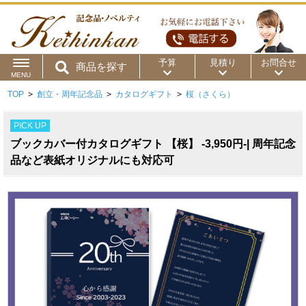
予算
見積り
お問合せ
商品を探す
MENU
TOP
>
創立・周年記念品
>
カタログギフト
>
桜（さくら）
用途から
～50円
～100円
～200円
PICK UP
商品カテゴリ
～300円
～500円
～1,000円
ブックカバー付カタログギフト 【桜】 -3,950円-| 周年記念
価格帯から
品など表紙オリジナルにも対応可
～2,000円
～5,000円
～10,000円
～15,000円
～20,000円
～30,000円
～50,000円
50,001円～