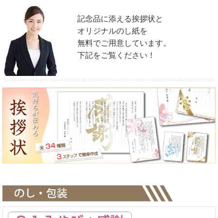
＜デザインについて＞
パターン以外の編集は有償にて承ります。
記念品に添える挨拶状と
※要見積り
オリジナルのし紙を
無料でご用意しています。
＜製本形式について＞
下記をご覧ください！
（表紙差し替え）
300冊以上の場合、プラス500円（税別）にて
製本形式に変更できます。（表紙・裏表紙・裏の3ページ）
300冊未満の場合は、見積りをご依頼くださいませ。
（＋巻頭差替え）
5～15ページオリジナルに変更も対応可能です。
別途、お見積りさせて頂きますのでお気軽にご相談ください。
※カタログギフト：ヴァリアスのみ対応。
＜のし・包装について＞
のし掛け・包装ともに無料サービスさせていただきます。
＜挨拶状・メッセージカード＞
便箋タイプやカードタイプなどシーン別に
各種定型の文例もご用意しております。