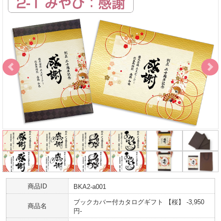
お客様がお考えになったオリジナル文章での制作も
可能ですので想いを込めて贈ることができます。
＜写真の入稿について＞
メール添付又は、
入稿フォーム
からお願いします。
＜支払いについて＞
締日での請求書払いや領収書などに関する件もお気軽にご相談くださ
い。
＜個別配送＞
配送先が複数になる場合も、当店で対応可能です。
面倒な送付作業も、配送先リストをご支給いただければ、
当店で代行させていただきます。（送料：600円/件）
＜その他＞
カタログギフトにプラスして資料やパンフレットなど
同送希望の場合は対応させていただきますので
お気軽にご相談ください。
商品ID
BKA2-a001
ブックカバー付カタログギフト 【桜】 -3,950
商品名
円-