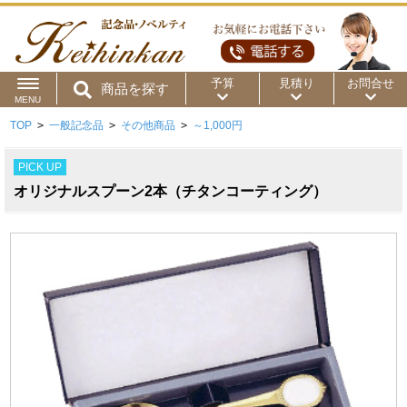
予算
見積り
お問合せ
商品を探す
MENU
TOP
>
一般記念品
>
その他商品
>
～1,000円
用途から
～50円
～100円
～200円
PICK UP
商品カテゴリ
～300円
～500円
～1,000円
オリジナルスプーン2本（チタンコーティング）
価格帯から
～2,000円
～5,000円
～10,000円
～15,000円
～20,000円
～30,000円
～50,000円
50,001円～