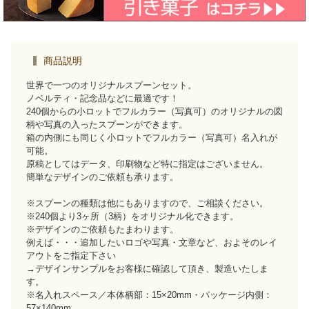
商品説明
世界で一つのオリジナルスプーンセット。
ノベルティ・記念品などに最適です！
240個からの小ロットでフルカラー（写真可）のオリジナルの図
柄や写真の入ったスプーンができます。
箱の内側にも同じく小ロットでフルカラー（写真可）名入れが
可能。
原稿としてはデータ、印刷物など特に指定はございません。
簡単なデザインのご依頼も承ります。
※スプーンの種類は他にもありますので、ご相談ください。
※240個より3ヶ所（3柄）をオリジナル化できます。
※デザインのご依頼もたまわります。
例えば・・・追加したいロゴや写真・文章など、およそのレイ
アウトをご指定下さい
→デザインサンプルをお客様に確認して頂き、製造いたしま
す。
※名入れスペース／本体柄部：15×20mm・パッケージ内側：
57×140mm