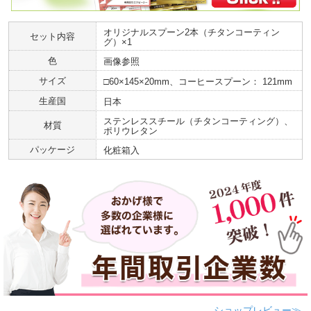
オリジナルスプーン2本（チタンコーティン
セット内容
グ）×1
色
画像参照
サイズ
□60×145×20mm、コーヒースプーン： 121mm
生産国
日本
ステンレススチール（チタンコーティング）、
材質
ポリウレタン
パッケージ
化粧箱入
ショップレビュー≫