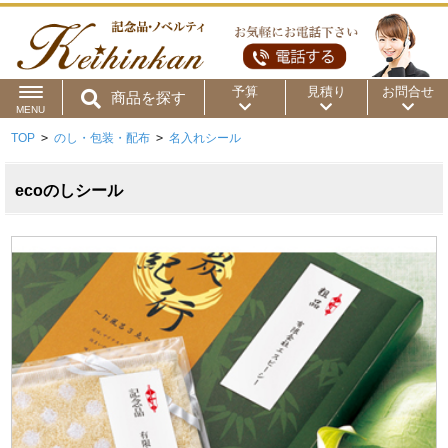
予算
見積り
お問合せ
商品を探す
MENU
TOP
>
のし・包装・配布
>
名入れシール
用途から
～50円
～100円
～200円
商品カテゴリ
ecoのしシール
～300円
～500円
～1,000円
価格帯から
～2,000円
～5,000円
～10,000円
～15,000円
～20,000円
～30,000円
～50,000円
50,001円～