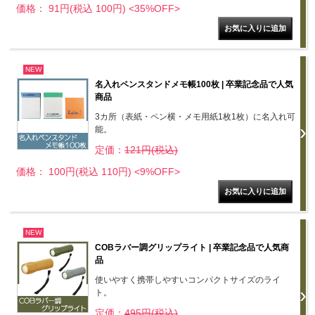
価格： 91円(税込 100円)
<35%OFF>
NEW
名入れペンスタンドメモ帳100枚 | 卒業記念品で人気
商品
3カ所（表紙・ペン横・メモ用紙1枚1枚）に名入れ可
能。
定価：
121円(税込)
価格： 100円(税込 110円)
<9%OFF>
NEW
COBラバー調グリップライト | 卒業記念品で人気商
品
使いやすく携帯しやすいコンパクトサイズのライ
ト。
定価：
495円(税込)