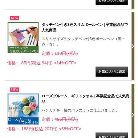
NEW
タッチペン付き3色スリムボールペン | 卒業記念品で
人気商品
スリムサイズのタッチペン付3色ボールペン（黒・
赤・青）。
定価：
110円(税込)
価格： 85円(税込 94円)
<14%OFF>
NEW
ローズブルーム ギフトタオル | 卒業記念品で人気商
品
ハンカチを一輪のバラのように仕上げました。
定価：
495円(税込)
価格： 188円(税込 207円)
<58%OFF>