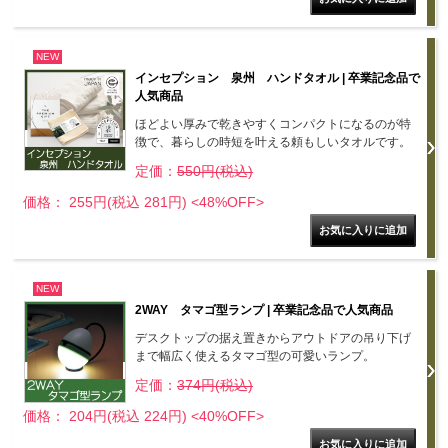
NEW
インセプション 泉州 ハンドタオル | 卒業記念品で
人気商品
ほどよい厚みで乾きやすくコンパクトになるのが特
徴で、暮らしの時短を叶える頼もしいタオルです。
定価：
550円(税込)
価格： 255円(税込 281円)
<48%OFF>
NEW
2WAY タマゴ型ランプ | 卒業記念品で人気商品
デスクトップの据え置きからアウトドアの吊り下げ
まで幅広く使えるタマゴ型の可愛いランプ。
定価：
374円(税込)
価格： 204円(税込 224円)
<40%OFF>