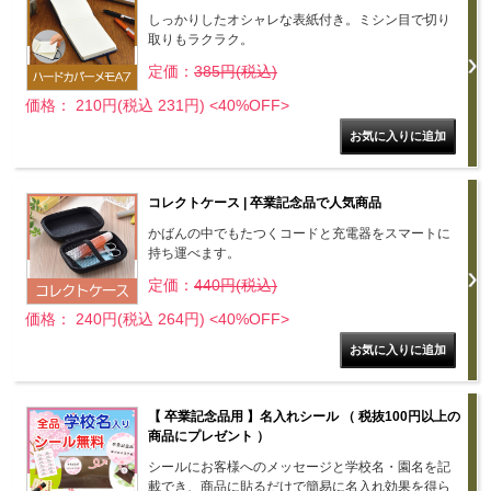
しっかりしたオシャレな表紙付き。ミシン目で切り
取りもラクラク。
定価：
385円(税込)
価格： 210円(税込 231円)
<40%OFF>
コレクトケース | 卒業記念品で人気商品
かばんの中でもたつくコードと充電器をスマートに
持ち運べます。
定価：
440円(税込)
価格： 240円(税込 264円)
<40%OFF>
【 卒業記念品用 】名入れシール （ 税抜100円以上の
商品にプレゼント ）
シールにお客様へのメッセージと学校名・園名を記
載でき、商品に貼るだけで簡易に名入れ効果を得ら