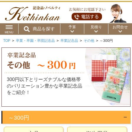
予算
見積り
お問合せ
商品を探す
MENU
TOP
>
卒業・卒園・卒団記念品
>
卒業記念品
>
その他
>
～300円
用途から
～50円
～100円
～200円
商品カテゴリ
～300円
～500円
～1,000円
価格帯から
～2,000円
～5,000円
～10,000円
300円以下とリーズナブルな価格帯
のバリエーション豊かな卒業記念品
～15,000円
～20,000円
～30,000円
をご紹介！
～50,000円
50,001円～
～300円