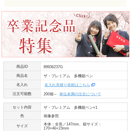
商品ID
89936237G
商品名
ザ・プレミアム 多機能ペン
名入れ
名入れ見積り依頼はこちら
注文可能数
200個～
単位未満の注文について
セット内容
ザ・プレミアム 多機能ペン×1
色
画像参照
本体：全長／147mm、箱サイズ：
サイズ
170×46×23mm