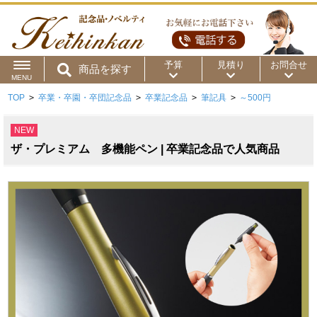
予算
見積り
お問合せ
商品を探す
MENU
TOP
>
卒業・卒園・卒団記念品
>
卒業記念品
>
筆記具
>
～500円
用途から
～50円
～100円
～200円
NEW
商品カテゴリ
～300円
～500円
～1,000円
ザ・プレミアム 多機能ペン | 卒業記念品で人気商品
価格帯から
～2,000円
～5,000円
～10,000円
～15,000円
～20,000円
～30,000円
～50,000円
50,001円～