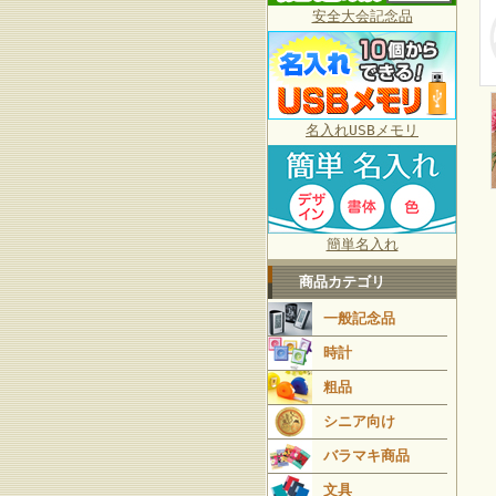
安全大会記念品
名入れUSBメモリ
簡単名入れ
商品カテゴリ
一般記念品
時計
粗品
シニア向け
バラマキ商品
文具