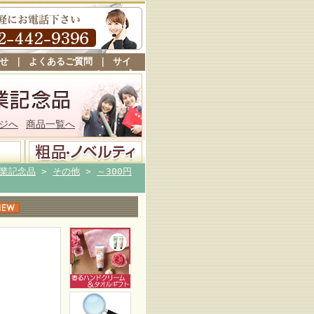
せ
｜
よくあるご質問
｜
サイ
トマップ
ジへ
商品一覧へ
業記念品
>
その他
>
～300円