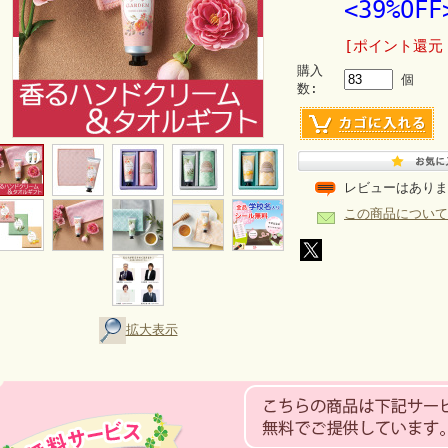
<39%OFF
[ポイント還元
購入
個
数:
レビューはありま
この商品について
拡大表示