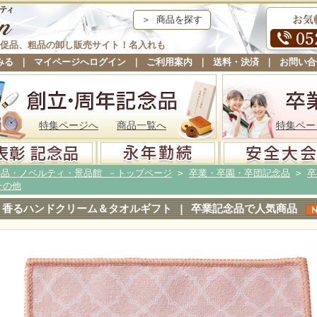
＞ 商品を探す
促品、粗品の卸し販売サイト！名入れも
みる
｜
マイページへログイン
｜
ご利用案内
｜
送料・決済
｜
お問い合
特集ページへ
商品一覧へ
特集ペー
念品・ノベルティ・景品館 －トップページ
>
卒業・卒園・卒団記念品
>
卒
その他
香るハンドクリーム＆タオルギフト | 卒業記念品で人気商品