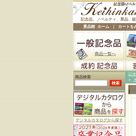
記念品、ノベルティ、景品、販
景品館 ホーム
｜
カートを
商品一覧へ
記
商品検索
>
デジタルカタログから探す