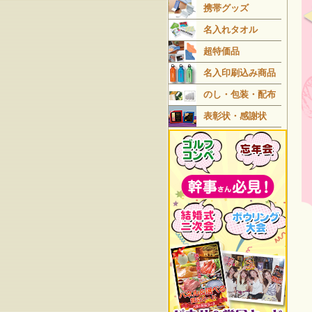
携帯グッズ
名入れタオル
超特価品
名入印刷込み商品
のし・包装・配布
表彰状・感謝状