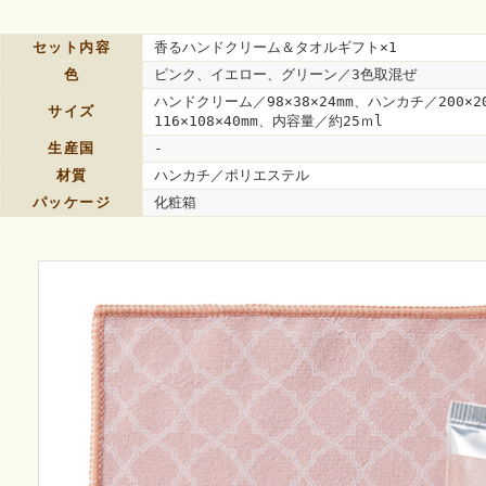
セット内容
香るハンドクリーム＆タオルギフト×1
色
ピンク、イエロー、グリーン／3色取混ぜ
ハンドクリーム／98×38×24mm、ハンカチ／200×
サイズ
116×108×40mm、内容量／約25ｍl
生産国
-
材質
ハンカチ／ポリエステル
パッケージ
化粧箱