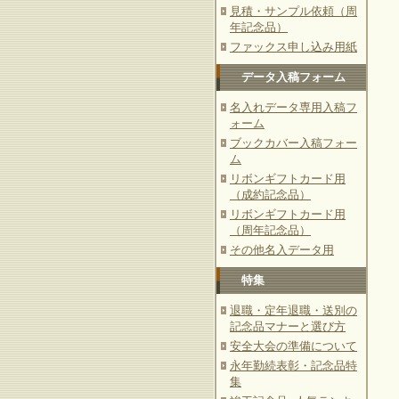
見積・サンプル依頼（周
年記念品）
ファックス申し込み用紙
データ入稿フォーム
名入れデータ専用入稿フ
ォーム
ブックカバー入稿フォー
ム
リボンギフトカード用
（成約記念品）
リボンギフトカード用
（周年記念品）
その他名入データ用
特集
退職・定年退職・送別の
記念品マナーと選び方
安全大会の準備について
永年勤続表彰・記念品特
集