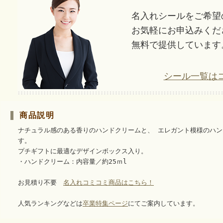
名入れシールをご希望
お気軽にお申込みくだ
無料で提供しています
シール一覧は
商品説明
ナチュラル感のある香りのハンドクリームと、 エレガント模様のハ
す。
プチギフトに最適なデザインボックス入り。
・ハンドクリーム：内容量／約25ｍl
お見積り不要
名入れコミコミ商品はこちら！
人気ランキングなどは
卒業特集ページ
にてご案内しています。