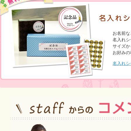
お名前な
名入れシ
サイズか
お好みの
名入れシ