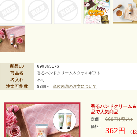
商品ID
89936517G
商品名
香るハンドクリーム＆タオルギフト
名入れ
不可
注文可能数
83個～
単位未満の注文について
香るハンドクリーム＆
品で人気商品
660円(税込)
定価:
価格:
362円
(税