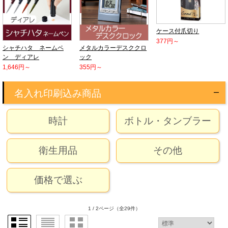
ケース付爪切り
377円～
シャチハタ ネームペ
メタルカラーデスククロ
ン ディアレ
ック
1,646円～
355円～
名入れ印刷込み商品
時計
ボトル・タンブラー
衛生用品
その他
価格で選ぶ
1 / 2ページ
（全29件）