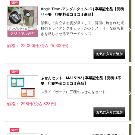
NEW
Angle Time -アングルタイム- C | 卒業記念品【見積
り不要 印刷料金コミコミ商品】
傾斜して自立する姿が凛々しく、背面に施された複
数のトライアングルカットがシンメトリーな落ち着
きを感じさせるアワードクッズ。
価格： 23,000円(税込 25,300円)
NEW
ふせんセット MA15192 | 卒業記念品【見積り不
要 印刷料金コミコミ商品】
スライドポーチに三種のふせんをセット
価格： 298円(税込 328円)
～
NEW