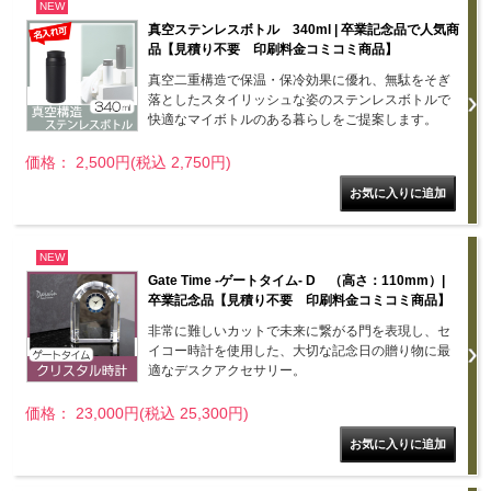
NEW
真空ステンレスボトル 340ml | 卒業記念品で人気商
品【見積り不要 印刷料金コミコミ商品】
真空二重構造で保温・保冷効果に優れ、無駄をそぎ
落としたスタイリッシュな姿のステンレスボトルで
快適なマイボトルのある暮らしをご提案します。
価格： 2,500円(税込 2,750円)
NEW
Gate Time -ゲートタイム- D （高さ：110mm）|
卒業記念品【見積り不要 印刷料金コミコミ商品】
非常に難しいカットで未来に繋がる門を表現し、セ
イコー時計を使用した、大切な記念日の贈り物に最
適なデスクアクセサリー。
価格： 23,000円(税込 25,300円)