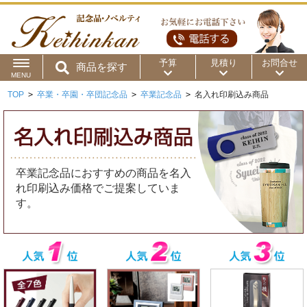
予算
見積り
お問合せ
商品を探す
MENU
TOP
>
卒業・卒園・卒団記念品
>
卒業記念品
>
名入れ印刷込み商品
用途から
～50円
～100円
～200円
商品カテゴリ
～300円
～500円
～1,000円
価格帯から
卒業記念品におすすめの商品を名入
～2,000円
～5,000円
～10,000円
れ印刷込み価格でご提案していま
す。
～15,000円
～20,000円
～30,000円
～50,000円
50,001円～