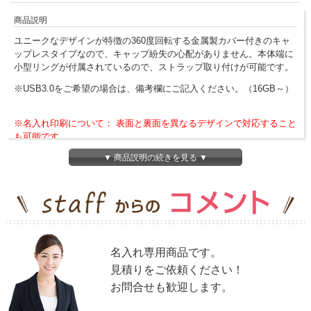
商品説明
ユニークなデザインが特徴の360度回転する金属製カバー付きのキャ
ップレスタイプなので、キャップ紛失の心配がありません。本体端に
小型リングが付属されているので、ストラップ取り付けが可能です。
※USB3.0をご希望の場合は、備考欄にご記入ください。（16GB～）
※名入れ印刷について： 表面と裏面を異なるデザインで対応すること
も可能です。
▼ 商品説明の続きを見る ▼
※4GB以上のメモリ容量もご用意しております。
利用可能なメモリ容量：4GB、8GB、16GB、32GB、64GB、128GB
4GB以上、またはパントンカラーをご希望の方は、
見積りフォーム
か
らご依頼ください。
※こちらの商品は、名入れ専用商品です。名入れなしでの、ご対応は
致しかねますのでご了承下さい。
名入れ専用商品です。
※周年イベントは、長期にわたり会社に尽力してきた従業員を称える
見積りをご依頼ください！
「永年勤続表彰」のタイミングです。
お問合せも歓迎します。
人気の
表彰記念品はコチラ
で紹介しています！