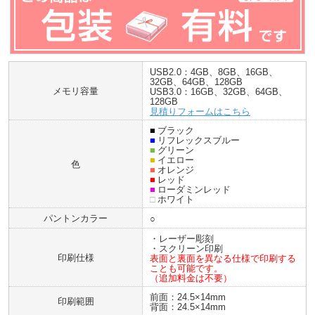
USB2.0：4GB、8GB、16GB、
32GB、64GB、128GB
メモリ容量
USB3.0：16GB、32GB、64GB、
128GB
見積りフォームはこちら
■
ブラック
■
リフレックスブルー
■
グリーン
■
イエロー
色
■
オレンジ
■
レッド
■
ローダミンレッド
□
ホワイト
パントンカラー
○
・レーザー彫刻
・スクリーン印刷
印刷仕様
表面と裏面を異なる仕様で印刷する
ことも可能です。
（追加料金は不要）
前面：24.5×14mm
印刷範囲
背面：24.5×14mm