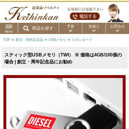
予算
見積り
お問合せ
商品を探す
MENU
TOP
>
創立・周年記念品
>
USBメモリ
>
スタンダード
用途から
～50円
～100円
～200円
商品カテゴリ
スティック型USBメモリ（TWI） ※ 価格は4GB/100個の
～300円
～500円
～1,000円
場合 | 創立・周年記念品にお勧め
価格帯から
～2,000円
～5,000円
～10,000円
～15,000円
～20,000円
～30,000円
～50,000円
50,001円～