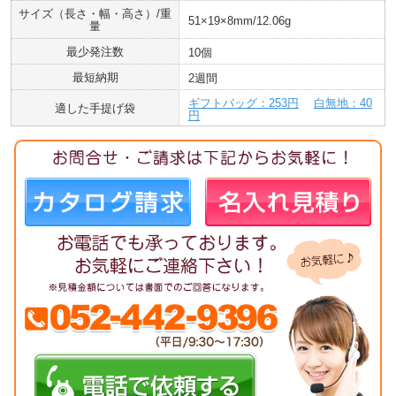
サイズ（長さ・幅・高さ）/重
51×19×8mm/12.06g
量
最少発注数
10個
最短納期
2週間
ギフトバッグ：253円
白無地：40
適した手提げ袋
円