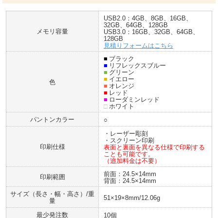
USB2.0：4GB、8GB、16GB、
32GB、64GB、128GB
メモリ容量
USB3.0：16GB、32GB、64GB、
128GB
見積りフォームはこちら
■
ブラック
■
リフレックスブルー
■
グリーン
■
イエロー
色
■
オレンジ
■
レッド
■
ローダミンレッド
□
ホワイト
パントンカラー
○
・レーザー彫刻
・スクリーン印刷
印刷仕様
表面と裏面を異なる仕様で印刷する
ことも可能です。
（追加料金は不要）
前面：24.5×14mm
印刷範囲
背面：24.5×14mm
サイズ（長さ・幅・高さ）/重
51×19×8mm/12.06g
量
最少発注数
10個