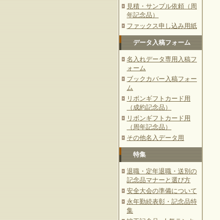
見積・サンプル依頼（周
年記念品）
ファックス申し込み用紙
データ入稿フォーム
名入れデータ専用入稿フ
ォーム
ブックカバー入稿フォー
ム
リボンギフトカード用
（成約記念品）
リボンギフトカード用
（周年記念品）
その他名入データ用
特集
退職・定年退職・送別の
記念品マナーと選び方
安全大会の準備について
永年勤続表彰・記念品特
集