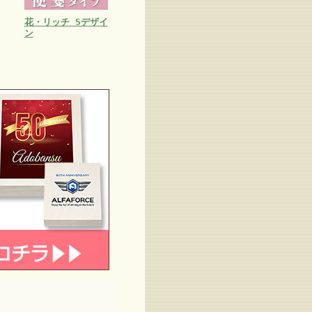
花・リッチ 5デザイ
ン