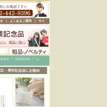
せ
｜
よくあるご質問
｜
サイ
トマップ
ジへ
商品一覧へ
タオル
>
今治タオル
>
～
 創立・周年記念品にお勧め