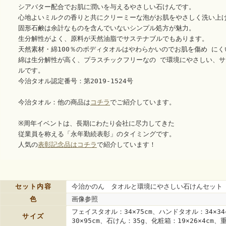
シアバター配合でお肌に潤いを与えるやさしい石けんです。
心地よいミルクの香りと共にクリーミーな泡がお肌をやさしく洗い上
固形石鹸は余計なものを含んでいないシンプル処方が魅力。
生分解性がよく、原料が天然油脂でサステナブルでもあります。
天然素材・綿100％のボディタオルはやわらかいのでお肌を傷め に
綿は生分解性が高く、プラスチックフリーなの で環境にやさしい、
ルです。
今治タオル認定番号：第2019-1524号
今治タオル：他の商品は
コチラ
でご紹介しています。
※周年イベントは、長期にわたり会社に尽力してきた
従業員を称える「永年勤続表彰」のタイミングです。
人気の
表彰記念品はコチラ
で紹介しています！
セット内容
今治かのん タオルと環境にやさしい石けんセット N
色
画像参照
フェイスタオル：34×75cm、ハンドタオル：34×3
サイズ
30×95cm、石けん：35g、化粧箱：19×26×4cm、