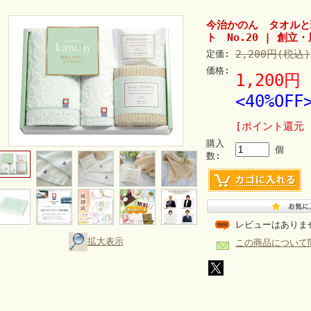
今治かのん タオルと
ト No.20 | 創
2,200円(税込)
定価:
価格:
1,200円
<40%OFF
[ポイント還元 
購入
個
数:
レビューはありま
拡大表示
この商品について