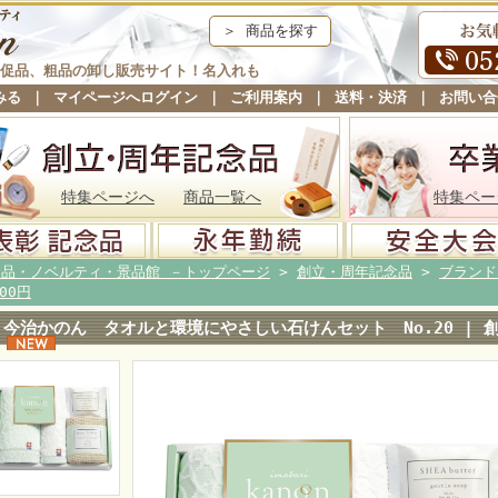
＞ 商品を探す
促品、粗品の卸し販売サイト！名入れも
みる
｜
マイページへログイン
｜
ご利用案内
｜
送料・決済
｜
お問い合
特集ページへ
商品一覧へ
特集ペー
念品・ノベルティ・景品館 －トップページ
>
創立・周年記念品
>
ブランド
000円
今治かのん タオルと環境にやさしい石けんセット No.20 |