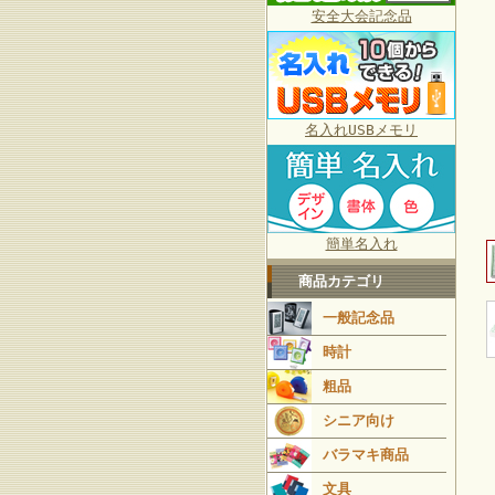
安全大会記念品
名入れUSBメモリ
簡単名入れ
商品カテゴリ
一般記念品
時計
粗品
シニア向け
バラマキ商品
文具