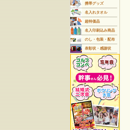
携帯グッズ
名入れタオル
超特価品
名入印刷込み商品
のし・包装・配布
表彰状・感謝状