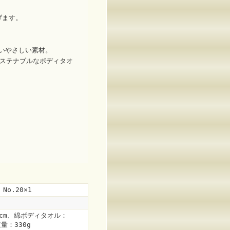
げます。
くいやさしい素材。
サステナブルなボディタオ
o.20×1
4cm、綿ボディタオル：
重量：330g