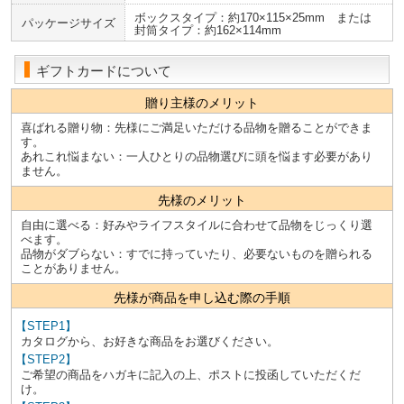
ボックスタイプ：約170×115×25mm または
パッケージサイズ
封筒タイプ：約162×114mm
ギフトカードについて
贈り主様のメリット
喜ばれる贈り物：先様にご満足いただける品物を贈ることができま
す。
あれこれ悩まない：一人ひとりの品物選びに頭を悩ます必要があり
ません。
先様のメリット
自由に選べる：好みやライフスタイルに合わせて品物をじっくり選
べます。
品物がダブらない：すでに持っていたり、必要ないものを贈られる
ことがありません。
先様が商品を申し込む際の手順
【STEP1】
カタログから、お好きな商品をお選びください。
【STEP2】
ご希望の商品をハガキに記入の上、ポストに投函していただくだ
け。