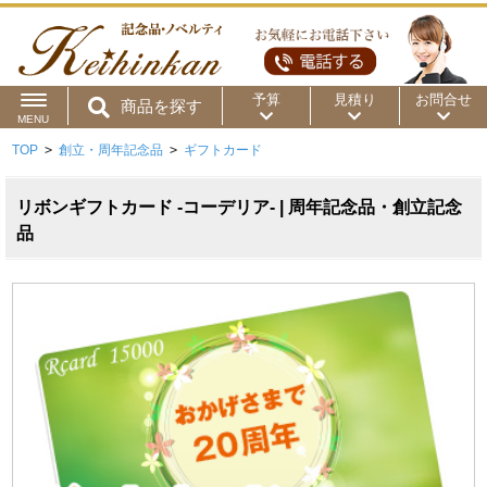
予算
見積り
お問合せ
商品を探す
MENU
TOP
>
創立・周年記念品
>
ギフトカード
用途から
～50円
～100円
～200円
商品カテゴリ
リボンギフトカード -コーデリア- | 周年記念品・創立記念
～300円
～500円
～1,000円
品
価格帯から
～2,000円
～5,000円
～10,000円
～15,000円
～20,000円
～30,000円
～50,000円
50,001円～