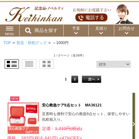
予算
見積り
お問合せ
商品を探す
MENU
TOP
>
防災・防犯グッズ
>
～1000円
用途から
～50円
～100円
～200円
1 / 2ページ
（全28件）
商品カテゴリ
～300円
～500円
～1,000円
価格帯から
～2,000円
～5,000円
～10,000円
1
2
次へ
～15,000円
～20,000円
～30,000円
NEW
安心救急ケア9点セット MA36121
～50,000円
50,001円～
災害時も便利で安心の救急9点セット。保管しやすい
化粧箱入り。
定価：
1,210円(税込)
価格： 583円(税込 641円)
<47%OFF>