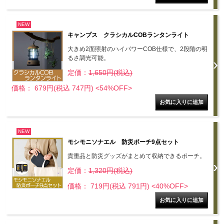
NEW
キャンプス クラシカルCOBランタンライト
大きめ2面照射のハイパワーCOB仕様で、2段階の明
るさ調光可能。
定価：
1,650円(税込)
価格： 679円(税込 747円)
<54%OFF>
NEW
モシモニソナエル 防災ポーチ9点セット
貴重品と防災グッズがまとめて収納できるポーチ。
定価：
1,320円(税込)
価格： 719円(税込 791円)
<40%OFF>