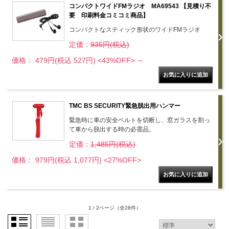
コンパクトワイドFMラジオ MA69543 【見積り不
要 印刷料金コミコミ商品】
コンパクトなスティック形状のワイドFMラジオ
定価：
935円(税込)
価格： 479円(税込 527円)
<43%OFF>
～
TMC BS SECURITY緊急脱出用ハンマー
緊急時に車の安全ベルトを切断し、窓ガラスを割っ
て車から脱出する時の必需品。
定価：
1,485円(税込)
価格： 979円(税込 1,077円)
<27%OFF>
1 / 2ページ
（全28件）