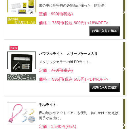
缶の中に災害時の必需品が揃った「防災缶」
定価：
990円(税込)
価格： 735円(税込 809円)
<18%OFF>
NEW
パワフルライト スリーブケース入り
メタリックカラーの9LEDライト。
定価：
770円(税込)
価格： 595円(税込 655円)
<14%OFF>
手ぶライト
夜の散歩やアウトドアにも便利。首にかけて使えば
両手が自由に。
定価：
1,540円(税込)