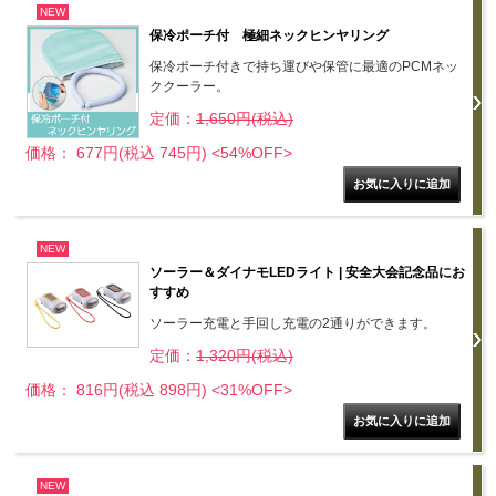
NEW
保冷ポーチ付 極細ネックヒンヤリング
保冷ポーチ付きで持ち運びや保管に最適のPCMネッ
ククーラー。
定価：
1,650円(税込)
価格： 677円(税込 745円)
<54%OFF>
NEW
ソーラー＆ダイナモLEDライト | 安全大会記念品にお
すすめ
ソーラー充電と手回し充電の2通りができます。
定価：
1,320円(税込)
価格： 816円(税込 898円)
<31%OFF>
NEW