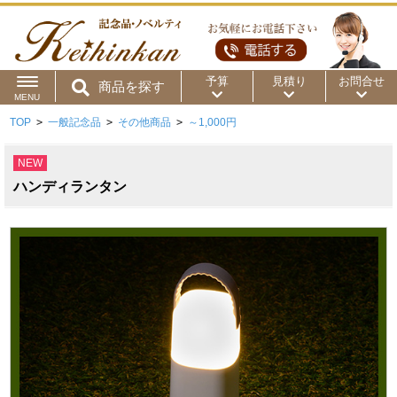
予算
見積り
お問合せ
商品を探す
MENU
TOP
>
一般記念品
>
その他商品
>
～1,000円
用途から
～50円
～100円
～200円
NEW
商品カテゴリ
～300円
～500円
～1,000円
ハンディランタン
価格帯から
～2,000円
～5,000円
～10,000円
～15,000円
～20,000円
～30,000円
～50,000円
50,001円～