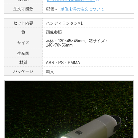
注文可能数
63個～
単位未満の注文について
セット内容
ハンディランタン×1
色
画像参照
本体：130×45×45mm、箱サイズ：
サイズ
146×70×56mm
生産国
‐
材質
ABS・PS・PMMA
パッケージ
箱入