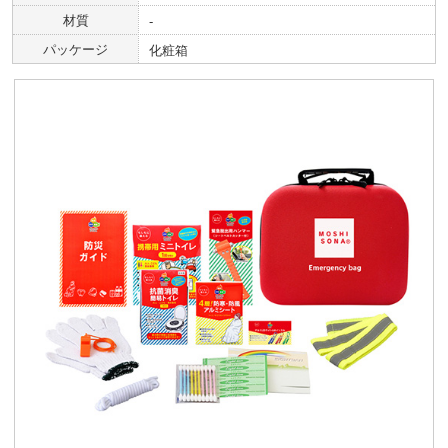
材質
‐
パッケージ
化粧箱