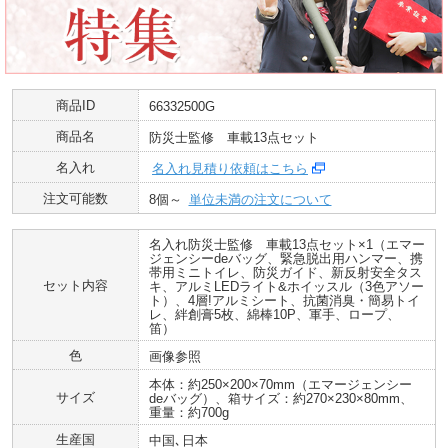
商品ID
66332500G
商品名
防災士監修 車載13点セット
名入れ
名入れ見積り依頼はこちら
注文可能数
8個～
単位未満の注文について
名入れ防災士監修 車載13点セット×1（エマー
ジェンシーdeバッグ、緊急脱出用ハンマー、携
帯用ミニトイレ、防災ガイド、新反射安全タス
セット内容
キ、アルミLEDライト&ホイッスル（3色アソー
ト）、4層!アルミシート、抗菌消臭・簡易トイ
レ、絆創膏5枚、綿棒10P、軍手、ロープ、
笛）
色
画像参照
本体：約250×200×70mm（エマージェンシー
サイズ
deバッグ）、箱サイズ：約270×230×80mm、
重量：約700g
生産国
中国､日本