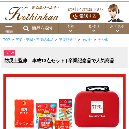
予算
見積り
お問合せ
商品を探す
MENU
TOP
>
卒業・卒園・卒団記念品
>
卒業記念品
>
その他
>
その他
用途から
～50円
～100円
～200円
NEW
商品カテゴリ
～300円
～500円
～1,000円
防災士監修 車載13点セット | 卒業記念品で人気商品
価格帯から
～2,000円
～5,000円
～10,000円
～15,000円
～20,000円
～30,000円
～50,000円
50,001円～