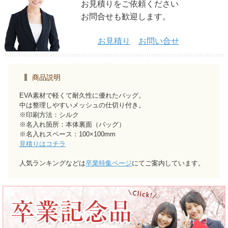
お見積りをご依頼ください
お問合せも歓迎します。
お見積り
お問い合せ
商品説明
EVA素材で軽くて耐久性に優れたバッグ。
中は整理しやすいメッシュの仕切り付き。
※印刷方法：シルク
※名入れ箇所：本体裏面（バッグ）
※名入れスペース：100×100mm
見積りはコチラ
人気ランキングなどは
卒業特集ページ
にてご案内しています。