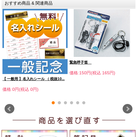
おすすめ商品 & 関連商品
緊急呼子笛
価格:150円(税込 165円)
【 一般用 】名入れシール （ 税抜10...
価格:0円(税込 0円)