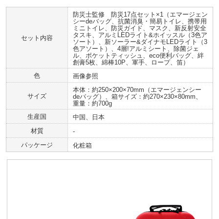
防災士監修 防災17点セット×1（エマージェン
シーdeバッグ、抗菌消臭・簡易トイレ、携帯用
ミニトイレ、防災ガイド、マスク、新反射安全
タスキ、アルミLEDライト&ホイッスル（3色ア
セット内容
ソート）、新ソーラー&ダイナモLEDライト（3
色アソート）、4層!アルミシート、除菌ジェ
ル、ポケットティッシュ、eco便利バッグ、絆
創膏5枚、綿棒10P、軍手、ロープ、笛）
色
画像参照
本体：約250×200×70mm（エマージェンシー
サイズ
deバッグ）、箱サイズ：約270×230×80mm、
重量：約700g
生産国
中国、日本
材質
‐
パッケージ
化粧箱