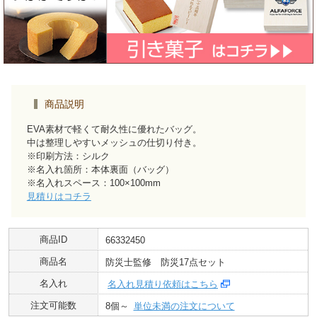
商品説明
EVA素材で軽くて耐久性に優れたバッグ。
中は整理しやすいメッシュの仕切り付き。
※印刷方法：シルク
※名入れ箇所：本体裏面（バッグ）
※名入れスペース：100×100mm
見積りはコチラ
商品ID
66332450
商品名
防災士監修 防災17点セット
名入れ
名入れ見積り依頼はこちら
注文可能数
8個～
単位未満の注文について