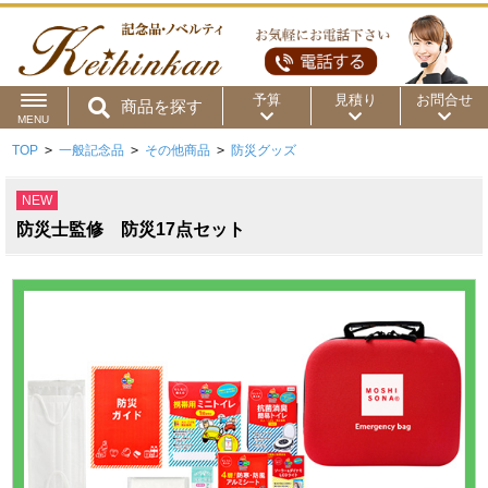
予算
見積り
お問合せ
商品を探す
MENU
TOP
>
一般記念品
>
その他商品
>
防災グッズ
用途から
～50円
～100円
～200円
NEW
商品カテゴリ
～300円
～500円
～1,000円
防災士監修 防災17点セット
価格帯から
～2,000円
～5,000円
～10,000円
～15,000円
～20,000円
～30,000円
～50,000円
50,001円～