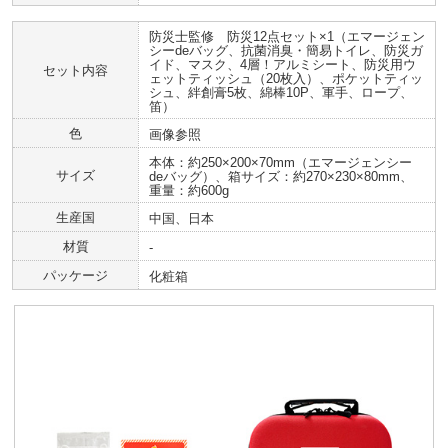
防災士監修 防災12点セット×1（エマージェン
シーdeバッグ、抗菌消臭・簡易トイレ、防災ガ
イド、マスク、4層！アルミシート、防災用ウ
セット内容
ェットティッシュ（20枚入）、ポケットティッ
シュ、絆創膏5枚、綿棒10P、軍手、ロープ、
笛）
色
画像参照
本体：約250×200×70mm（エマージェンシー
サイズ
deバッグ）、箱サイズ：約270×230×80mm、
重量：約600g
生産国
中国、日本
材質
‐
パッケージ
化粧箱