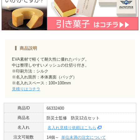
商品説明
EVA素材で軽くて耐久性に優れたバッグ。
中は整理しやすいメッシュの仕切り付き。
※印刷方法：シルク
※名入れ箇所：本体裏面（バッグ）
※名入れスペース：100×100mm
見積りはコチラ
商品ID
66332400
商品名
防災士監修 防災12点セット
名入れ
名入れ見積り依頼はこちら
注文可能数
14個～
単位未満の注文について