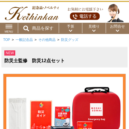
予算
見積り
お問合せ
商品を探す
MENU
TOP
>
一般記念品
>
その他商品
>
防災グッズ
用途から
～50円
～100円
～200円
NEW
商品カテゴリ
～300円
～500円
～1,000円
防災士監修 防災12点セット
価格帯から
～2,000円
～5,000円
～10,000円
～15,000円
～20,000円
～30,000円
～50,000円
50,001円～