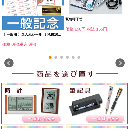
緊急呼子笛
価格:150円(税込 165円)
【 一般用 】名入れシール （ 税抜10...
価格:0円(税込 0円)