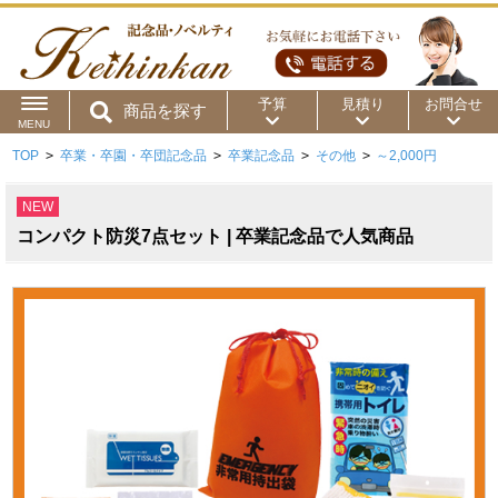
予算
見積り
お問合せ
商品を探す
MENU
TOP
>
卒業・卒園・卒団記念品
>
卒業記念品
>
その他
>
～2,000円
用途から
～50円
～100円
～200円
NEW
商品カテゴリ
～300円
～500円
～1,000円
コンパクト防災7点セット | 卒業記念品で人気商品
価格帯から
～2,000円
～5,000円
～10,000円
～15,000円
～20,000円
～30,000円
～50,000円
50,001円～