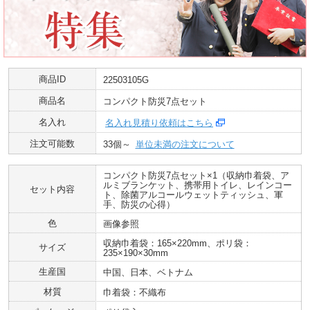
商品ID
22503105G
商品名
コンパクト防災7点セット
名入れ
名入れ見積り依頼はこちら
注文可能数
33個～
単位未満の注文について
コンパクト防災7点セット×1（収納巾着袋、ア
ルミブランケット、携帯用トイレ、レインコー
セット内容
ト、除菌アルコールウェットティッシュ、軍
手、防災の心得）
色
画像参照
収納巾着袋：165×220mm、ポリ袋：
サイズ
235×190×30mm
生産国
中国、日本、ベトナム
材質
巾着袋：不織布