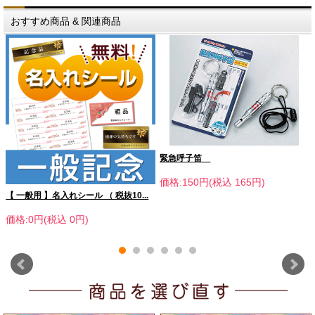
おすすめ商品 & 関連商品
緊急呼子笛
価格:150円(税込 165円)
【 一般用 】名入れシール （ 税抜10...
価格:0円(税込 0円)