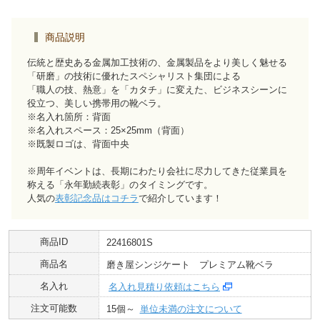
商品説明
伝統と歴史ある金属加工技術の、金属製品をより美しく魅せる
「研磨」の技術に優れたスペシャリスト集団による
「職人の技、熱意」を「カタチ」に変えた、ビジネスシーンに
役立つ、美しい携帯用の靴ベラ。
※名入れ箇所：背面
※名入れスペース：25×25mm（背面）
※既製ロゴは、背面中央
※周年イベントは、長期にわたり会社に尽力してきた従業員を
称える「永年勤続表彰」のタイミングです。
人気の
表彰記念品はコチラ
で紹介しています！
商品ID
22416801S
商品名
磨き屋シンジケート プレミアム靴ベラ
名入れ
名入れ見積り依頼はこちら
注文可能数
15個～
単位未満の注文について