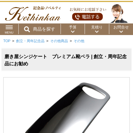
予算
見積り
お問合せ
商品を探す
MENU
TOP
>
創立・周年記念品
>
その他商品
>
その他
用途から
～50円
～100円
～200円
商品カテゴリ
磨き屋シンジケート プレミアム靴ベラ | 創立・周年記念
～300円
～500円
～1,000円
品にお勧め
価格帯から
～2,000円
～5,000円
～10,000円
～15,000円
～20,000円
～30,000円
～50,000円
50,001円～