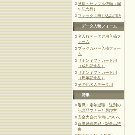
見積・サンプル依頼（周
年記念品）
ファックス申し込み用紙
データ入稿フォーム
名入れデータ専用入稿フ
ォーム
ブックカバー入稿フォー
ム
リボンギフトカード用
（成約記念品）
リボンギフトカード用
（周年記念品）
その他名入データ用
特集
退職・定年退職・送別の
記念品マナーと選び方
安全大会の準備について
永年勤続表彰・記念品特
集