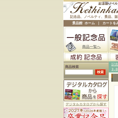
記念品、ノベルティ、景品、販
景品館 ホーム
｜
カートを
商品一覧へ
記
商品検索
3,
デジタルカタログから探す