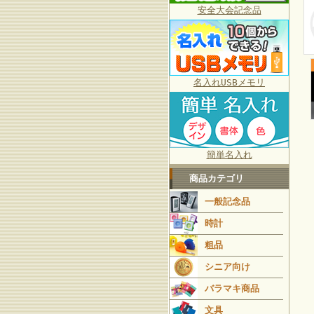
安全大会記念品
名入れUSBメモリ
簡単名入れ
商品カテゴリ
一般記念品
時計
粗品
シニア向け
バラマキ商品
文具