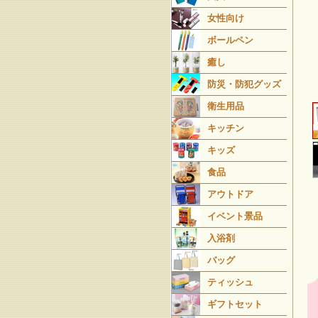
女性向け
ボールペン
癒し
防災・防犯グッズ
衛生用品
キッチン
キッズ
食品
アウトドア
イベント景品
入浴剤
バッグ
ティッシュ
ギフトセット