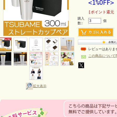
<1%OFF>
[ポイント還元 
購入
個
数:
レビューはありま
この商品について
拡大表示