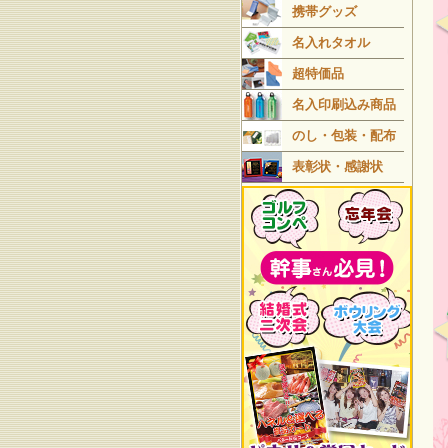
携帯グッズ
名入れタオル
超特価品
名入印刷込み商品
のし・包装・配布
表彰状・感謝状