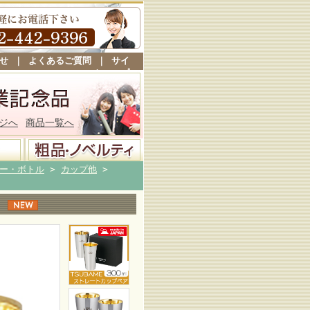
せ
｜
よくあるご質問
｜
サイ
トマップ
ジへ
商品一覧へ
ー・ボトル
>
カップ他
>
め