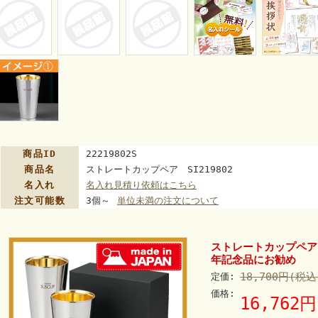
商品ID
22219802S
商品名
ストレートカップペア SI219802
名入れ
名入れ見積り依頼はこちら
注文可能数
3個～
単位未満の注文について
ストレートカップペア S
年記念品にお勧め
18,700円(税込
定価:
価格:
16,762