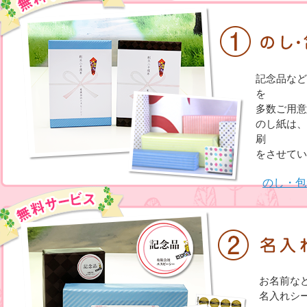
記念品など
を
多数ご用意
のし紙は、
刷
をさせてい
のし・包
お名前な
名入れシ