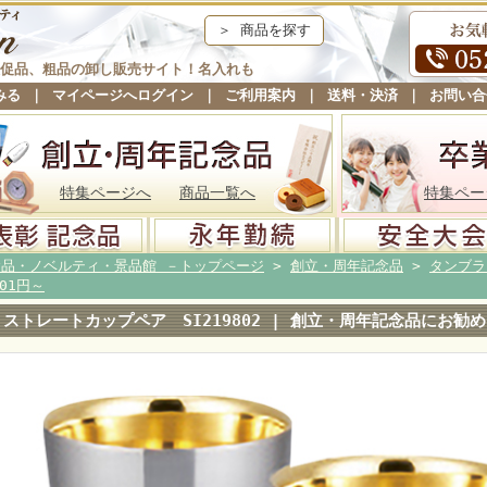
＞ 商品を探す
促品、粗品の卸し販売サイト！名入れも
みる
｜
マイページへログイン
｜
ご利用案内
｜
送料・決済
｜
お問い合
特集ページへ
商品一覧へ
特集ペー
念品・ノベルティ・景品館 －トップページ
>
創立・周年記念品
>
タンブラ
001円～
ストレートカップペア SI219802 | 創立・周年記念品にお勧