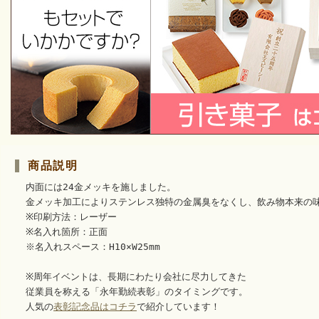
商品説明
内面には24金メッキを施しました。
金メッキ加工によりステンレス独特の金属臭をなくし、飲み物本来の
※印刷方法：レーザー
※名入れ箇所：正面
※名入れスペース：H10×W25mm
※周年イベントは、長期にわたり会社に尽力してきた
従業員を称える「永年勤続表彰」のタイミングです。
人気の
表彰記念品はコチラ
で紹介しています！