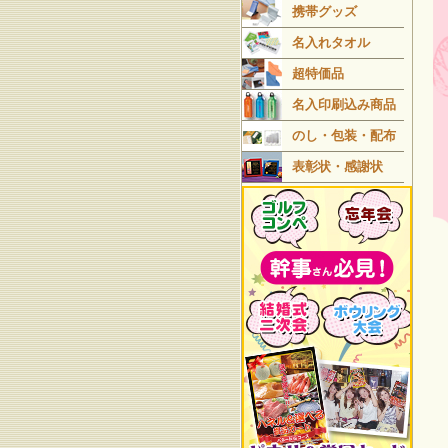
携帯グッズ
名入れタオル
超特価品
名入印刷込み商品
のし・包装・配布
表彰状・感謝状