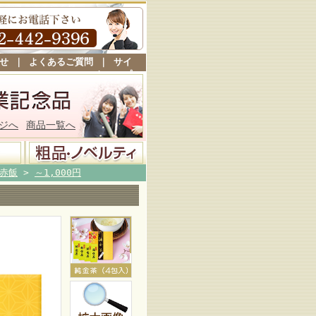
せ
｜
よくあるご質問
｜
サイ
トマップ
ジへ
商品一覧へ
赤飯
>
～1,000円