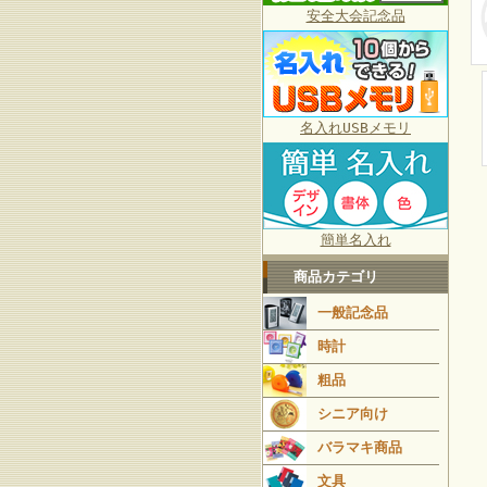
安全大会記念品
名入れUSBメモリ
簡単名入れ
商品カテゴリ
一般記念品
時計
粗品
シニア向け
バラマキ商品
文具