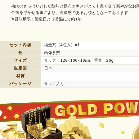
梅肉のさっぱりとした酸味と昆布エキスがとても良く合う爽やかなお
金箔を浮かせる事により、高級感のあるお茶ともなっております。
※賞味期限：製造日より常温にて約1年
セット内容
純金茶（4包入）×1
色
画像参照
サイズ
サック：120×100×10mm、重量：20g
生産国
日本
材質
-
パッケージ
サック入り