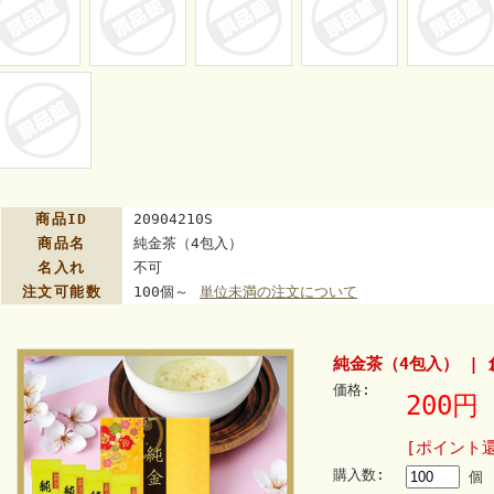
商品ID
20904210S
商品名
純金茶（4包入）
名入れ
不可
注文可能数
100個～
単位未満の注文について
純金茶（4包入） |
価格:
200円
[ポイント
購入数:
個