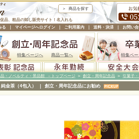
＞ 商品を探す
促品、粗品の卸し販売サイト！名入れも
みる
｜
マイページへログイン
｜
ご利用案内
｜
送料・決済
｜
お問い合
特集ページへ
商品一覧へ
特集ペー
念品・ノベルティ・景品館 －トップページ
>
創立・周年記念品
>
引菓子・
純金茶（4包入） | 創立・周年記念品にお勧め