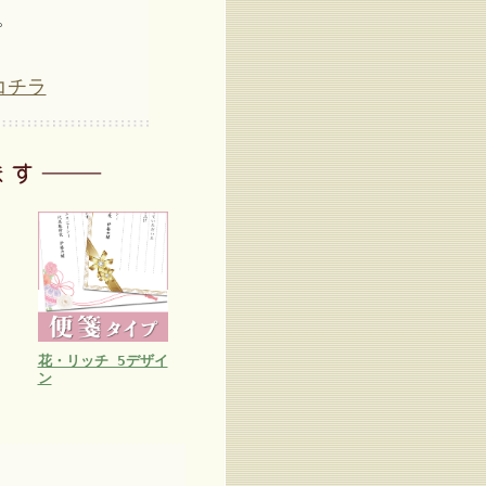
。
コチラ
花・リッチ 5デザイ
ン