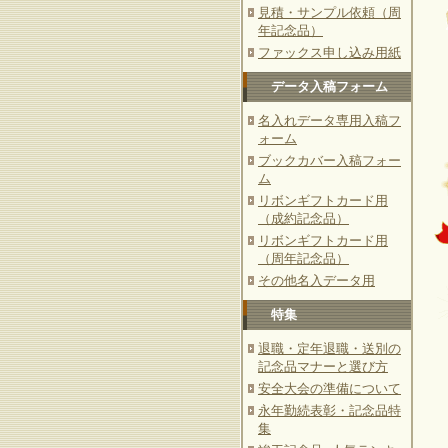
見積・サンプル依頼（周
年記念品）
ファックス申し込み用紙
データ入稿フォーム
名入れデータ専用入稿フ
ォーム
ブックカバー入稿フォー
ム
リボンギフトカード用
（成約記念品）
リボンギフトカード用
（周年記念品）
その他名入データ用
特集
退職・定年退職・送別の
記念品マナーと選び方
安全大会の準備について
永年勤続表彰・記念品特
集