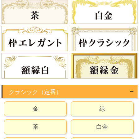
クラシック（定番）
金
緑
茶
白金