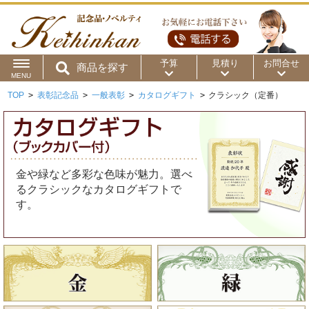
予算
見積り
お問合せ
商品を探す
MENU
TOP
>
表彰記念品
>
一般表彰
>
カタログギフト
>
クラシック（定番）
用途から
～50円
～100円
～200円
商品カテゴリ
～300円
～500円
～1,000円
価格帯から
金や緑など多彩な色味が魅力。選べ
～2,000円
～5,000円
～10,000円
るクラシックなカタログギフトで
す。
～15,000円
～20,000円
～30,000円
～50,000円
50,001円～