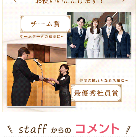
＜納期について＞
ご入金確認・校了後、約2週間ほどお時間をいただきます。
＜のし・包装について＞
のし掛け・包装ともに無料サービスさせていただきます。
＜写真の入稿について＞
メール添付又は、入稿フォームからお願いします。
＜支払いについて＞
締日での請求書払いや領収書などに関する件もお気軽にご相談くださ
い。
＜個別配送＞
配送先が複数になる場合も、当店で対応可能です。
面倒な送付作業も、配送先リストをご支給いただければ、
当店で代行させていただきます。（送料：600円/件）
＜その他＞
カタログギフトにプラスして資料やパンフレットなど
同送希望の場合は対応させていただきますので
お気軽にご相談ください。