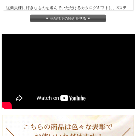
従業員様に好きなものを選んでいただけるカタログギフトに、3ステ
ップのオリジナルブックカバーをセットすることで
▼ 商品説明の続きを見る ▼
オリジナルの記念品を作ることが出来ます。
お好みの組み合わせをお選びください。
背表紙に印字をご希望の場合は、表彰の種類とお名前が入ります。
（有料）
表面の表彰文の変更をご希望の場合は、別途お見積りいたします。
裏面に挨拶文や写真をご希望の場合は、別途お見積りいたします。
見積りはコチラ
＜デザインについて＞
下記、別のご用途でもデザイン制作を承ります。
※お問合せ又はお見積りをご依頼下さい。
退職記念品、表彰記念品、達成記念品、社長賞、新人賞
努力賞、チーム賞、成績（業績）表彰、店舗表彰
営業優秀者表彰、MVP賞、無事故・無災害表彰
ご利用案内