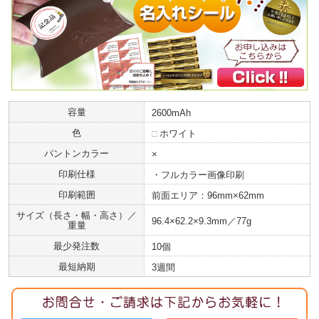
容量
2600mAh
色
□
ホワイト
パントンカラー
×
印刷仕様
・フルカラー画像印刷
印刷範囲
前面エリア：96mm×62mm
サイズ（長さ・幅・高さ）／
96.4×62.2×9.3mm／77g
重量
最少発注数
10個
最短納期
3週間