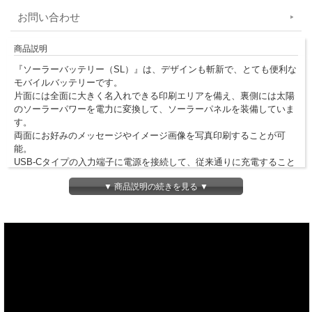
お問い合わせ
商品説明
『ソーラーバッテリー（SL）』は、デザインも斬新で、とても便利な
モバイルバッテリーです。
片面には全面に大きく名入れできる印刷エリアを備え、裏側には太陽
のソーラーパワーを電力に変換して、ソーラーパネルを装備していま
す。
両面にお好みのメッセージやイメージ画像を写真印刷することが可
能。
USB-Cタイプの入力端子に電源を接続して、従来通りに充電すること
もできます。
▼ 商品説明の続きを見る ▼
PSE技術基準に適合しています。
※こちらの商品は見積対応となります。お手数をかけますが、下記“
お
見積りフォーム
”から、ご希望の数量（10個以上）をご指示くださ
い。
※こちらの商品は、名入れ専用商品です。名入れなしでの、ご対応
は致しかねますのでご了承下さい。