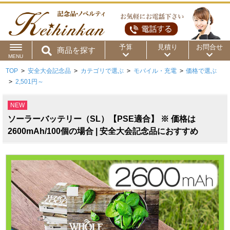
予算
見積り
お問合せ
商品を探す
MENU
TOP
>
安全大会記念品
>
カテゴリで選ぶ
>
モバイル・充電
>
価格で選ぶ
用途から
～50円
～100円
～200円
>
2,501円～
商品カテゴリ
～300円
～500円
～1,000円
NEW
ソーラーバッテリー（SL）【PSE適合】 ※ 価格は
価格帯から
～2,000円
～5,000円
～10,000円
2600mAh/100個の場合 | 安全大会記念品におすすめ
～15,000円
～20,000円
～30,000円
～50,000円
50,001円～