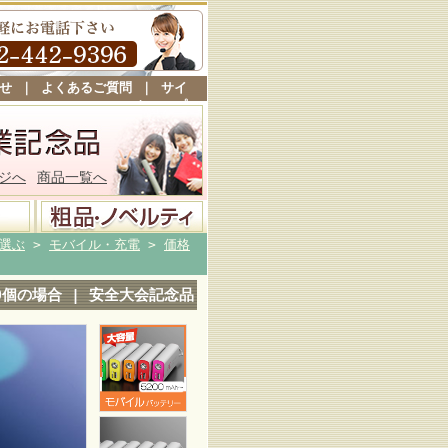
せ
｜
よくあるご質問
｜
サイ
トマップ
ジへ
商品一覧へ
選ぶ
>
モバイル・充電
>
価格
00個の場合 | 安全大会記念品