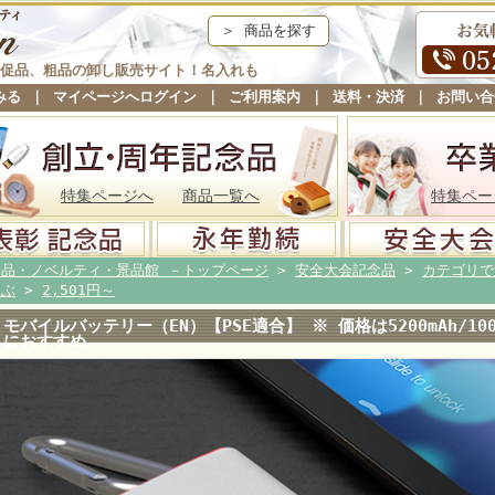
＞ 商品を探す
促品、粗品の卸し販売サイト！名入れも
みる
｜
マイページへログイン
｜
ご利用案内
｜
送料・決済
｜
お問い合
特集ページへ
商品一覧へ
特集ペー
念品・ノベルティ・景品館 －トップページ
>
安全大会記念品
>
カテゴリで
選ぶ
>
2,501円～
モバイルバッテリー（EN）【PSE適合】 ※ 価格は5200mAh/1
におすすめ