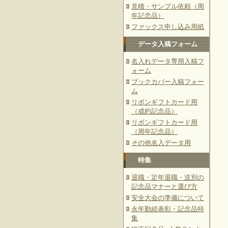
見積・サンプル依頼（周
年記念品）
ファックス申し込み用紙
データ入稿フォーム
名入れデータ専用入稿フ
ォーム
ブックカバー入稿フォー
ム
リボンギフトカード用
（成約記念品）
リボンギフトカード用
（周年記念品）
その他名入データ用
特集
退職・定年退職・送別の
記念品マナーと選び方
安全大会の準備について
永年勤続表彰・記念品特
集