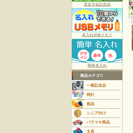
安全大会記念品
名入れUSBメモリ
簡単名入れ
商品カテゴリ
一般記念品
時計
粗品
シニア向け
バラマキ商品
文具