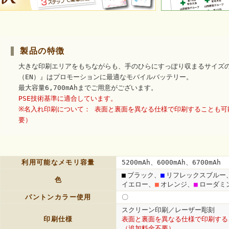
製品の特徴
大きな印刷エリアをもちながらも、手のひらにすっぽり収まるサイズ
（EN）』はプロモーションに最適なモバイルバッテリー。
最大容量6,700mAhまでご用意がございます。
PSE技術基準に適合しています。
※名入れ印刷について： 表面と裏面を異なる仕様で印刷することも可
要）
利用可能なメモリ容量
5200mAh、6000mAh、6700mAh
■
ブラック、
■
リフレックスブルー
色
イエロー、
■
オレンジ、
■
ローダミ
パントンカラー使用
〇
スクリーン印刷／レーザー彫刻
印刷仕様
表面と裏面を異なる仕様で印刷する
（追加料金不要）