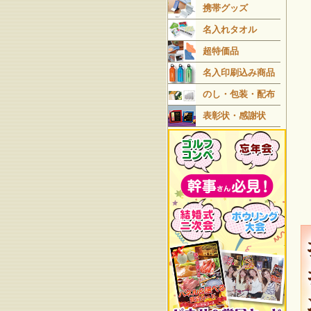
携帯グッズ
名入れタオル
超特価品
名入印刷込み商品
のし・包装・配布
表彰状・感謝状