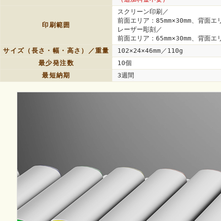
スクリーン印刷／
前面エリア：85mm×30mm、背面エリ
印刷範囲
レーザー彫刻／
前面エリア：65mm×30mm、背面エリ
サイズ（長さ・幅・高さ）／重量
102×24×46mm／110g
最少発注数
10個
最短納期
3週間