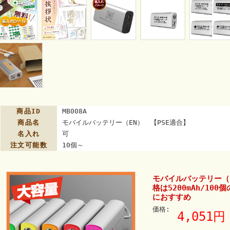
商品ID
MB008A
商品名
モバイルバッテリー（EN） 【PSE適合】
名入れ
可
注文可能数
10個～
モバイルバッテリー（E
格は5200mAh/10
におすすめ
価格:
4,051