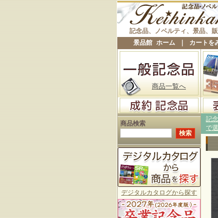
記念品、ノベルティ、景品、販
景品館 ホーム
｜
カートを
商品一覧へ
記
商品検索
で
デジタルカタログから探す