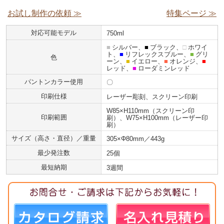
お試し制作の依頼 ≫
特集ページ ≫
対応可能モデル
750ml
■
シルバー、
■
ブラック、
□
ホワイ
ト、
■
リフレックスブルー、
■
グリ
色
ーン、
■
イエロー、
■
オレンジ、
■
レッド、
■
ローダミンレッド
パントンカラー使用
〇
印刷仕様
レーザー彫刻、スクリーン印刷
W85×H110mm（スクリーン印
印刷範囲
刷）、W75×H100mm（レーザー印
刷）
サイズ（高さ・直径）／重量
305×Φ80mm／443g
最少発注数
25個
最短納期
3週間