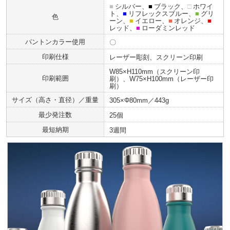
■
シルバー、
■
ブラック、
□
ホワイ
ト、
■
リフレックスブルー、
■
グリ
色
ーン、
■
イエロー、
■
オレンジ、
■
レッド、
■
ローダミンレッド
パントンカラー使用
〇
印刷仕様
レーザー彫刻、スクリーン印刷
W85×H110mm（スクリーン印
印刷範囲
刷）、W75×H100mm（レーザー印
刷）
サイズ（高さ・直径）／重量
305×Φ80mm／443g
最少発注数
25個
最短納期
3週間