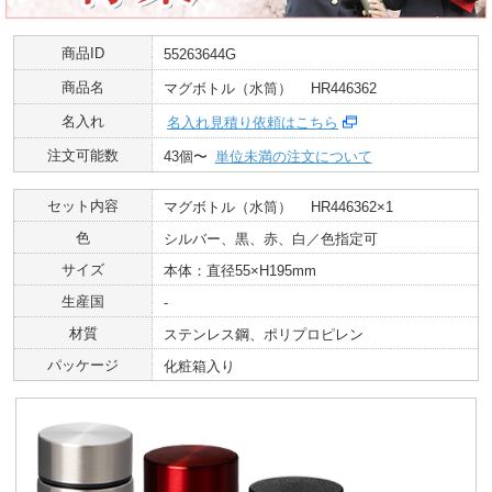
商品ID
55263644G
商品名
マグボトル（水筒） HR446362
名入れ
名入れ見積り依頼はこちら
注文可能数
43個〜
単位未満の注文について
セット内容
マグボトル（水筒） HR446362×1
色
シルバー、黒、赤、白／色指定可
サイズ
本体：直径55×H195mm
生産国
-
材質
ステンレス鋼、ポリプロピレン
パッケージ
化粧箱入り