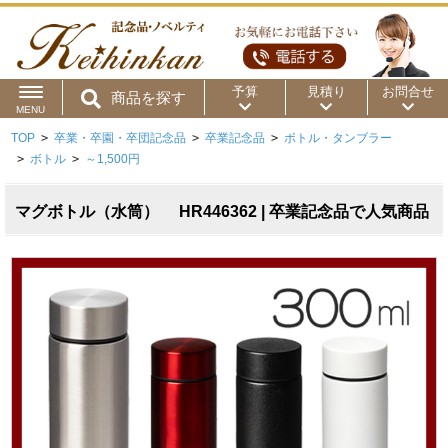
予算
見積り
お問合せ
商品を探す
MENU
TOP
>
卒業・卒園・卒団記念品
>
卒業記念品
>
ボトル・タンブラー
用途から
～50円
～100円
～200円
>
ボトル
>
～1,500円
商品カテゴリ
～300円
～500円
～1,000円
マグボトル（水筒） HR446362 | 卒業記念品で人気商品
価格帯から
～2,000円
～5,000円
～10,000円
～15,000円
～20,000円
～30,000円
～50,000円
50,001円～