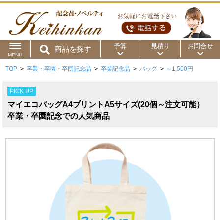
予算
見積り
お問合せ
商品を探す
MENU
TOP
>
卒業・卒園・卒団記念品
>
卒業記念品
>
バッグ
>
～1,500円
用途から
～50円
～100円
～200円
PICK UP
商品カテゴリ
～300円
～500円
～1,000円
マイエコバッグA4プリントA5サイズ(20個～注文可能）
価格帯から
卒業・卒園記念での人気商品
～2,000円
～5,000円
～10,000円
～15,000円
～20,000円
～30,000円
～50,000円
50,001円～