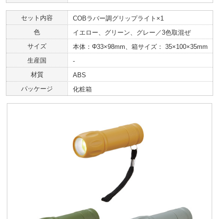
セット内容
COBラバー調グリップライト×1
色
イエロー、グリーン、グレー／3色取混ぜ
サイズ
本体：Φ33×98mm、箱サイズ： 35×100×35mm
生産国
‐
材質
ABS
パッケージ
化粧箱