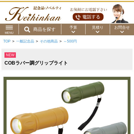
予算
見積り
お問合せ
商品を探す
MENU
TOP
>
一般記念品
>
その他商品
>
～500円
用途から
～50円
～100円
～200円
NEW
商品カテゴリ
～300円
～500円
～1,000円
COBラバー調グリップライト
価格帯から
～2,000円
～5,000円
～10,000円
～15,000円
～20,000円
～30,000円
～50,000円
50,001円～