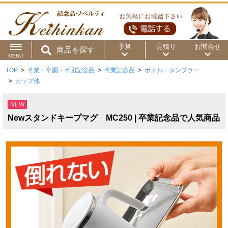
予算
見積り
お問合せ
商品を探す
MENU
TOP
>
卒業・卒園・卒団記念品
>
卒業記念品
>
ボトル・タンブラー
用途から
～50円
～100円
～200円
>
カップ他
商品カテゴリ
～300円
～500円
～1,000円
NEW
Newスタンドキープマグ MC250 | 卒業記念品で人気商品
価格帯から
～2,000円
～5,000円
～10,000円
～15,000円
～20,000円
～30,000円
～50,000円
50,001円～