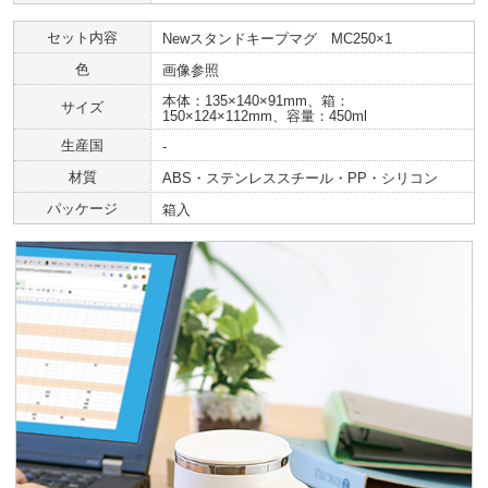
セット内容
Newスタンドキープマグ MC250×1
色
画像参照
本体：135×140×91mm、箱：
サイズ
150×124×112mm、容量：450ml
生産国
-
材質
ABS・ステンレススチール・PP・シリコン
パッケージ
箱入